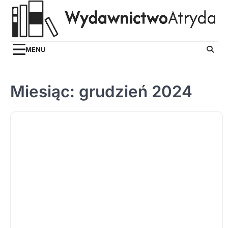
Skip
to
content
MENU
Miesiąc:
grudzień 2024