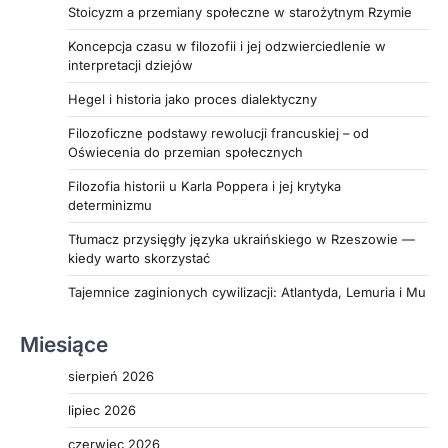
doborze odpowiedniego zestawu alarmowego oraz
Stoicyzm a przemiany społeczne w starożytnym Rzymie
zapewnienie kompleksowej ochrony zarówno dla
domów jednorodzinnych, jak i obiektów
Koncepcja czasu w filozofii i jej odzwierciedlenie w
interpretacji dziejów
komercyjnych jest zachętą dla czytelników do
odwiedzenia strony
Hegel i historia jako proces dialektyczny
https://zabezpieczeniapoznan.pl/zestawy-
Filozoficzne podstawy rewolucji francuskiej – od
alarmowe-c-33_491.html, gdzie mogą uzyskać
Oświecenia do przemian społecznych
potrzebne informacje i konsultacje. Artykuł zwraca
uwagę na znaczenie stosowania zaawansowanych
Filozofia historii u Karla Poppera i jej krytyka
determinizmu
technologii monitoringu w zestawach alarmowych
oraz możliwość monitorowania w czasie
Tłumacz przysięgły języka ukraińskiego w Rzeszowie —
rzeczywistym, nagrywania obrazu czy korzystania z
kiedy warto skorzystać
aplikacji na smartfona lub komputera. Zachęta do
Tajemnice zaginionych cywilizacji: Atlantyda, Lemuria i Mu
sprawdzenia pełnej oferty zestawów alarmowych
na stronie internetowej stanowi apel do
Miesiące
czytelników o działanie i zabezpieczenie swojego
otoczenia już dziś.
sierpień 2026
lipiec 2026
czerwiec 2026