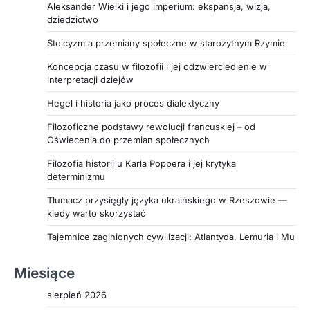
Aleksander Wielki i jego imperium: ekspansja, wizja,
poznać inspirujące przykłady odwagi i
dziedzictwo
bezinteresowności, które dowodzą, że wielkość
Stoicyzm a przemiany społeczne w starożytnym Rzymie
nie zawsze idzie w parze ze sławą, koniecznie
przeczytaj cały artykuł.
Koncepcja czasu w filozofii i jej odzwierciedlenie w
interpretacji dziejów
Hegel i historia jako proces dialektyczny
Filozoficzne podstawy rewolucji francuskiej – od
Oświecenia do przemian społecznych
Filozofia historii u Karla Poppera i jej krytyka
determinizmu
Tłumacz przysięgły języka ukraińskiego w Rzeszowie —
kiedy warto skorzystać
Tajemnice zaginionych cywilizacji: Atlantyda, Lemuria i Mu
Miesiące
sierpień 2026