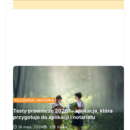
heroicznych postaci świata starożytnego, przez
średniowiecznych rycerzy i duchowych
pielgrzymów, aż po indywidualistów epoki
renesansu. Autor krok po kroku analizuje, jak
zmieniały się wyobrażenia o bohaterstwie, wraz z
przemianami kulturowymi, filozoficznymi i
społecznymi. Pokazuje, że każda epoka przynosiła
nowe wartości, które znajdowały
odzwierciedlenie w literackich postaciach,
czyniąc z bohatera lustro swoich czasów. Jeśli
chcesz lepiej zrozumieć, jak literatura ukazuje
ludzkie dylematy, aspiracje i lęki przez pryzmat
postaci bohatera, ten artykuł z pewnością
dostarczy Ci wielu interesujących spostrzeżeń.
FILOZOFIA I HISTORIA
Testy prawnicze 2026 — aplikacja, która
przygotuje do aplikacji i notariatu
16 maja, 2026
216 Views