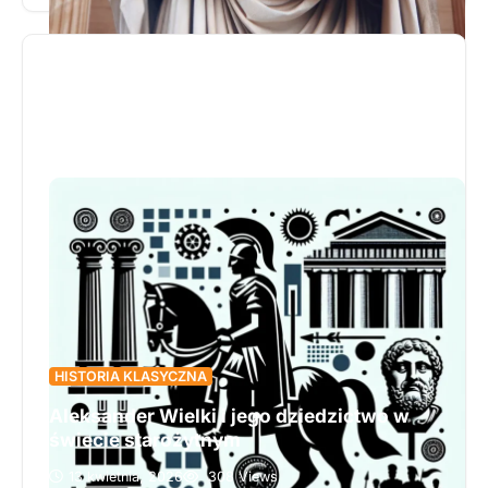
dla całej tradycji literackiej Europy, dostarczając
nie tylko wzorców narracyjnych, ale także
ponadczasowych wartości moralnych. Dzieła
Homera i Wergiliusza, opisujące losy heroicznych
postaci, stały się nie tylko artystycznym
dziedzictwem, lecz także nośnikiem etosu
odwagi, wierności i poświęcenia. Ich wpływ
przeniknął do literatury średniowiecza i
renesansu, inspirując twórców takich jak autor
„Pieśni o Rolandzie” czy Tasso, którzy
kontynuowali tradycję epicką w nowym
kontekście kulturowym. Chcesz zrozumieć, jak
starożytne eposy ukształtowały europejską
wyobraźnię i tożsamość? Przeczytaj cały artykuł i
odkryj korzenie epickiego dziedzictwa.
HISTORIA KLASYCZNA
Aleksander Wielki i jego dziedzictwo w
świecie starożytnym
13 kwietnia, 2026
308 Views