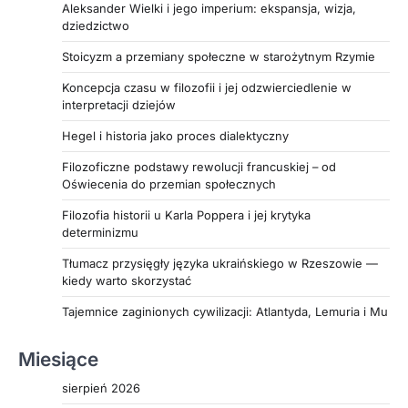
Aleksander Wielki i jego imperium: ekspansja, wizja,
wizje, ale i cenne źródła historyczne. Jeśli chcesz
dziedzictwo
zobaczyć, jak literatura staje się lustrem kultury i
Stoicyzm a przemiany społeczne w starożytnym Rzymie
narzędziem interpretacji przeszłości, zapraszamy
do lektury pełnego artykułu.
Koncepcja czasu w filozofii i jej odzwierciedlenie w
interpretacji dziejów
Hegel i historia jako proces dialektyczny
Filozoficzne podstawy rewolucji francuskiej – od
Oświecenia do przemian społecznych
Filozofia historii u Karla Poppera i jej krytyka
determinizmu
Tłumacz przysięgły języka ukraińskiego w Rzeszowie —
kiedy warto skorzystać
Tajemnice zaginionych cywilizacji: Atlantyda, Lemuria i Mu
Miesiące
sierpień 2026