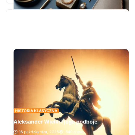
luksusowego wizerunku marki, łącząc artystyczną
precyzję z nowoczesnymi technologiami. Opisuje,
jak misternie wykonane detale wpływają na
postrzeganie jakości produktów przez
wymagających klientów, podkreślając unikalny
charakter kolekcji. Wskazuje, że inwestycja w
innowacyjne techniki żakardowe nie tylko
wyróżnia markę na tle konkurencji, ale także
buduje silne zaufanie i lojalność odbiorców.
Zapraszamy do lektury, aby poznać wszystkie
zalety i możliwości, jakie dają żakardowe wszywki
w kreowaniu prestiżowego brandu.
HISTORIA KLASYCZNA
Aleksander Wielki i jego podboje
16 października, 2025
540 Views