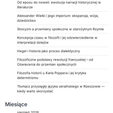
Od eposu do noweli: ewolucja narracji historycznej w
różnorodnych dziedzinach prawa, zarówno
literaturze
karnym, cywilnym, jak i administracyjnym.
Aleksander Wielki i jego imperium: ekspansja, wizja,
Zapraszamy do lektury całego artykułu, aby
dziedzictwo
przekonać się, jak profesjonalizm i
zaangażowanie adwokata z Łodzi mogą stać się
Stoicyzm a przemiany społeczne w starożytnym Rzymie
kluczem do rozwiązania Twoich problemów
Koncepcja czasu w filozofii i jej odzwierciedlenie w
prawnych.
interpretacji dziejów
Hegel i historia jako proces dialektyczny
Filozoficzne podstawy rewolucji francuskiej – od
Oświecenia do przemian społecznych
Filozofia historii u Karla Poppera i jej krytyka
determinizmu
Tłumacz przysięgły języka ukraińskiego w Rzeszowie —
kiedy warto skorzystać
Miesiące
sierpień 2026