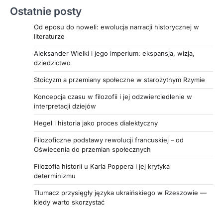
Ostatnie posty
zależności, z uwzględnieniem roli religii oraz
nieco bardziej elastycznej struktury społecznej,
Od eposu do noweli: ewolucja narracji historycznej w
niż powszechnie się uważa. To fascynująca
literaturze
lektura, która odkrywa autentyczne oblicze
Aleksander Wielki i jego imperium: ekspansja, wizja,
starożytnego Egiptu i zachęca do poznania życia
dziedzictwo
zwykłych ludzi sprzed tysięcy lat.
Stoicyzm a przemiany społeczne w starożytnym Rzymie
Koncepcja czasu w filozofii i jej odzwierciedlenie w
interpretacji dziejów
Hegel i historia jako proces dialektyczny
Filozoficzne podstawy rewolucji francuskiej – od
Oświecenia do przemian społecznych
Filozofia historii u Karla Poppera i jej krytyka
determinizmu
Tłumacz przysięgły języka ukraińskiego w Rzeszowie —
kiedy warto skorzystać