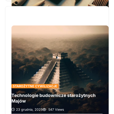
Autor przedstawia kluczowe wynalazki tej
mezopotamskiej kultury, takie jak pismo klinowe,
koło, kalendarz czy system irygacyjny, ukazując
ich ogromny wpływ na rozwój wiedzy,
administracji i organizacji życia społecznego.
Szczególne miejsce zajmuje opis pisma
klinowego — pierwszego systemu zapisu w
historii — oraz wyjaśnienie, jak rolnictwo i
kontrola nad wodą umożliwiły tworzenie stałych
osiedli i rozkwit handlu. To fascynująca podróż do
początków cywilizacji, która z pewnością
zainteresuje każdego miłośnika historii i techniki
— koniecznie przeczytaj całość!
STAROŻYTNE CYWILIZACJE
Technologie budownicze starożytnych
Majów
23 grudnia, 2025
547 Views