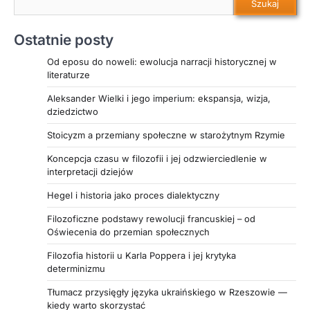
Szukaj
duchowej – oraz reprezentowały najwyższe
wartości wspólnoty i tradycji. Autor analizuje
Ostatnie posty
również funkcję dydaktyczną bohatera epickiego,
jego relację z bogami oraz rolę eposu jako
Od eposu do noweli: ewolucja narracji historycznej w
nośnika ponadczasowych wzorców etycznych.
literaturze
Jeśli fascynuje Cię, jak antyczna literatura
Aleksander Wielki i jego imperium: ekspansja, wizja,
kształtowała wyobrażenie idealnego człowieka i
dziedzictwo
wpływała na rozwój kultury europejskiej, ten
artykuł jest dla Ciebie obowiązkową lekturą.
Stoicyzm a przemiany społeczne w starożytnym Rzymie
Koncepcja czasu w filozofii i jej odzwierciedlenie w
interpretacji dziejów
Hegel i historia jako proces dialektyczny
Filozoficzne podstawy rewolucji francuskiej – od
Oświecenia do przemian społecznych
Filozofia historii u Karla Poppera i jej krytyka
determinizmu
Tłumacz przysięgły języka ukraińskiego w Rzeszowie —
kiedy warto skorzystać