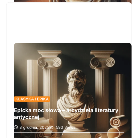
Homera i Wergiliusza, jak i ich nowoczesne
reinterpretacje. Autor analizuje, w jaki sposób
współcześni pisarze, tacy jak James Joyce czy
Margaret Atwood, sięgają po znane motywy i
struktury narracyjne w celu tworzenia nowych,
wartościowych przekazów. Czytelnik dowie się
także, jak tradycja epiki antycznej przenika do
literatury popularnej, w tym do fantasy i science
fiction, wzbogacając jej treść o uniwersalne
archetypy i symbolikę. To fascynująca podróż
przez literackie dziedzictwo kultury europejskiej,
zachęcająca do zgłębienia, jak głęboko
zakorzenione są helleńsko-rzymskie korzenie we
współczesnym opowiadaniu historii.
KLASYKA I EPIKA
Epicka moc słowa – arcydzieła literatury
antycznej
3 grudnia, 2025
593 Views
Artykuł „Echa wieków – opowieści, które