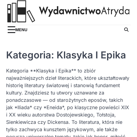
Skip
to
content
MENU
Kategoria:
Klasyka I Epika
Kategoria **Klasyka i Epika** to zbiór
najważniejszych dzieł literackich, które ukształtowały
historię literatury światowej i stanowią fundament
kultury. Znajdziesz tu utwory uznawane za
ponadczasowe — od starożytnych eposów, takich
jak *Iliada* czy *Eneida*, po klasyczne powieści XIX
i XX wieku autorstwa Dostojewskiego, Tołstoja,
Sienkiewicza czy Dickensa. To literatura, która nie
tylko zachwyca kunsztem językowym, ale także
porusza uniwersalne tematy, takie jak honor, miłość,