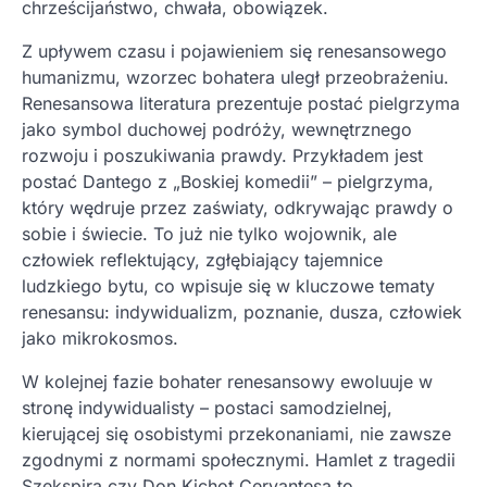
chrześcijaństwo, chwała, obowiązek.
Z upływem czasu i pojawieniem się renesansowego
humanizmu, wzorzec bohatera uległ przeobrażeniu.
Renesansowa literatura prezentuje postać pielgrzyma
jako symbol duchowej podróży, wewnętrznego
rozwoju i poszukiwania prawdy. Przykładem jest
postać Dantego z „Boskiej komedii” – pielgrzyma,
który wędruje przez zaświaty, odkrywając prawdy o
sobie i świecie. To już nie tylko wojownik, ale
człowiek reflektujący, zgłębiający tajemnice
ludzkiego bytu, co wpisuje się w kluczowe tematy
renesansu: indywidualizm, poznanie, dusza, człowiek
jako mikrokosmos.
W kolejnej fazie bohater renesansowy ewoluuje w
stronę indywidualisty – postaci samodzielnej,
kierującej się osobistymi przekonaniami, nie zawsze
zgodnymi z normami społecznymi. Hamlet z tragedii
Szekspira czy Don Kichot Cervantesa to