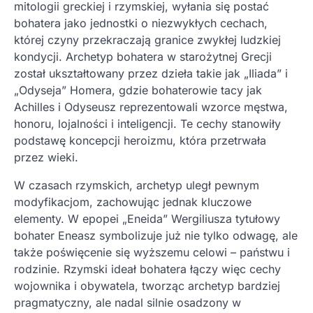
mitologii greckiej i rzymskiej, wyłania się postać
bohatera jako jednostki o niezwykłych cechach,
której czyny przekraczają granice zwykłej ludzkiej
kondycji. Archetyp bohatera w starożytnej Grecji
został ukształtowany przez dzieła takie jak „Iliada” i
„Odyseja” Homera, gdzie bohaterowie tacy jak
Achilles i Odyseusz reprezentowali wzorce męstwa,
honoru, lojalności i inteligencji. Te cechy stanowiły
podstawę koncepcji heroizmu, która przetrwała
przez wieki.
W czasach rzymskich, archetyp uległ pewnym
modyfikacjom, zachowując jednak kluczowe
elementy. W epopei „Eneida” Wergiliusza tytułowy
bohater Eneasz symbolizuje już nie tylko odwagę, ale
także poświęcenie się wyższemu celowi – państwu i
rodzinie. Rzymski ideał bohatera łączy więc cechy
wojownika i obywatela, tworząc archetyp bardziej
pragmatyczny, ale nadal silnie osadzony w