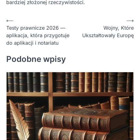
bardziej złożonej rzeczywistości.
Nawigacja
⟵
⟶
Testy prawnicze 2026 —
Wojny, Które
wpisu
aplikacja, która przygotuje
Ukształtowały Europę
do aplikacji i notariatu
Podobne wpisy