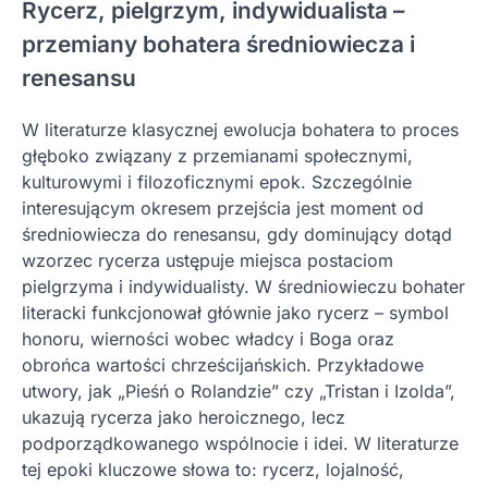
Rycerz, pielgrzym, indywidualista –
przemiany bohatera średniowiecza i
renesansu
W literaturze klasycznej ewolucja bohatera to proces
głęboko związany z przemianami społecznymi,
kulturowymi i filozoficznymi epok. Szczególnie
interesującym okresem przejścia jest moment od
średniowiecza do renesansu, gdy dominujący dotąd
wzorzec rycerza ustępuje miejsca postaciom
pielgrzyma i indywidualisty. W średniowieczu bohater
literacki funkcjonował głównie jako rycerz – symbol
honoru, wierności wobec władcy i Boga oraz
obrońca wartości chrześcijańskich. Przykładowe
utwory, jak „Pieśń o Rolandzie” czy „Tristan i Izolda”,
ukazują rycerza jako heroicznego, lecz
podporządkowanego wspólnocie i idei. W literaturze
tej epoki kluczowe słowa to: rycerz, lojalność,