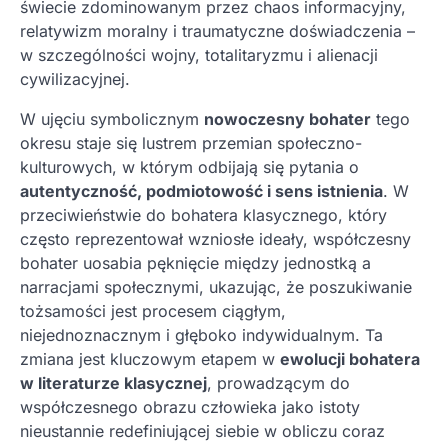
świecie zdominowanym przez chaos informacyjny,
relatywizm moralny i traumatyczne doświadczenia –
w szczególności wojny, totalitaryzmu i alienacji
cywilizacyjnej.
W ujęciu symbolicznym
nowoczesny bohater
tego
okresu staje się lustrem przemian społeczno-
kulturowych, w którym odbijają się pytania o
autentyczność, podmiotowość i sens istnienia
. W
przeciwieństwie do bohatera klasycznego, który
często reprezentował wzniosłe ideały, współczesny
bohater uosabia pęknięcie między jednostką a
narracjami społecznymi, ukazując, że poszukiwanie
tożsamości jest procesem ciągłym,
niejednoznacznym i głęboko indywidualnym. Ta
zmiana jest kluczowym etapem w
ewolucji bohatera
w literaturze klasycznej
, prowadzącym do
współczesnego obrazu człowieka jako istoty
nieustannie redefiniującej siebie w obliczu coraz