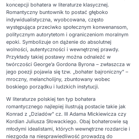
koncepcji bohatera w literaturze klasycznej.
Romantyczny buntownik to postać głęboko
indywidualistyczna, wyobcowana, często
występująca przeciwko społecznym konwenansom,
politycznym autorytetom i ograniczeniom moralnym
epoki. Symbolizuje on dążenie do absolutnej
wolności, autentyczności i wewnętrznej prawdy.
Przykłady takiej postawy można odnaleźć w
twórczości George’a Gordona Byrona – zwłaszcza w
jego poezji pojawia się tzw. „bohater bajroniczny” –
mroczny, melancholijny, zbuntowany wobec
boskiego porządku i ludzkich instytucji.
W literaturze polskiej ten typ bohatera
romantycznego najlepiej ilustrują postacie takie jak
Konrad z „Dziadów” cz. III Adama Mickiewicza czy
Kordian Juliusza Słowackiego. Obaj bohaterowie są
młodymi idealistami, których wewnętrzne rozdarcie i
niezgoda na niesprawiedliwość prowadzą do