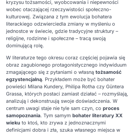
kryzysu tożsamości, wyobcowania i niepewności
wobec otaczającej rzeczywistości społeczno-
kulturowej. Związana z tym ewolucja bohatera
literackiego odzwierciedla zmiany w myśleniu o
jednostce w świecie, gdzie tradycyjne struktury –
religijne, rodzinne i społeczne – tracą swoją
dominującą rolę.
W literaturze tego okresu coraz częściej pojawia się
obraz zagubionego protagonistycznego indywiduum
zmagającego się z pytaniami o własną
tożsamość
egzystencjalną
. Przykładem może być bohater
powieści Milana Kundery, Philipa Rotha czy Güntera
Grassa, których postaci zamiast działać – rozmyślają,
analizują i dekonstruują swoje doświadczenia. W
centrum uwagi staje nie tyle sam czyn, co
proces
samopoznania
. Tym samym
bohater literatury XX
wieku
to ktoś, kto zrywa z jednoznacznymi
definicjami dobra i zła, szuka własnego miejsca w