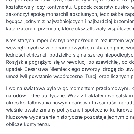
kształtowały losy kontynentu. Upadek cesarstw austro-w
zakończył epokę monarchii absolutnych, lecz także zap
będąca jednym z najważniejszych i najbardziej brzemien
katalizatorem przemian, które ukształtowały współczes
Kres starych imperiów był bezpośrednim rezultatem wyc
wewnętrznych w wielonarodowych strukturach państwow
jedności etnicznej, podzieliło się na szereg niepodległ
Rosyjskie pogrążyło się w rewolucji bolszewickiej, co
upadek Cesarstwa Niemieckiego otworzył drogę do utwo
umożliwił powstanie współczesnej Turcji oraz licznych 
I wojna światowa była więc momentem przełomowym, który
narodów i idee polityczne. Wraz z traktatem wersalski
okres kształtowania nowych państw i tożsamości narodow
właśnie trwałe zmiany polityczne i społeczno-kulturowe
kluczowe wydarzenie historyczne pozostaje jednym z n
oblicze kontynentu.