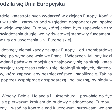
rodziła się Unia Europejska
rdziej katastrofalnych wydarzeń w dziejach Europy. Konflik
nent w ruinie – zarówno pod względem gospodarczym, społe
wa wizja wspólnej Europy, której celem było zapewnienie t
wiadczenia drugiej wojny światowej stanowiły fundament 
adziła do utworzenia Unii Europejskiej.
wa, dotknęły niemal każdy zakątek Europy – od zbombardow
lskę, po wypalone wsie we Francji i Włoszech. Miliony ludzi
podarki państw europejskich znajdowały się na skraju katas
zyjały rozprzestrzenianiu się ideologii skrajnych, dlatego 
y, która zapewniłaby bezpieczeństwo i stabilizację. Tak na
 poprzez współpracę gospodarczą i polityczną, by nigdy w
 Włochy, Belgia, Holandia i Luksemburg – powołało do życ
ła się pierwszym krokiem do budowy zjednoczonej Europy. 
tyczny – wspólna kontrola nad kluczowymi surowcami wojen