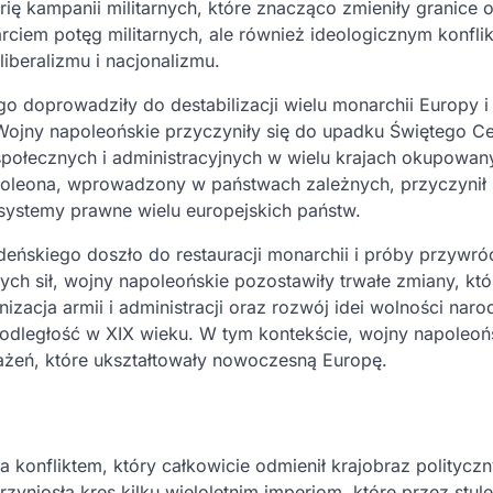
rię kampanii militarnych, które znacząco zmieniły granice 
tarciem potęg militarnych, ale również ideologicznym konfli
beralizmu i nacjonalizmu.
o doprowadziły do destabilizacji wielu monarchii Europy i
Wojny napoleońskie przyczyniły się do upadku Świętego C
połecznych i administracyjnych w wielu krajach okupowan
oleona, wprowadzony w państwach zależnych, przyczynił 
 systemy prawne wielu europejskich państw.
eńskiego doszło do restauracji monarchii i próby przywró
 sił, wojny napoleońskie pozostawiły trwałe zmiany, któ
zacja armii i administracji oraz rozwój idei wolności nar
odległość w XIX wieku. W tym kontekście, wojny napoleoń
rażeń, które ukształtowały nowoczesną Europę.
 konfliktem, który całkowicie odmienił krajobraz politycz
zyniosła kres kilku wieloletnim imperiom, które przez stule