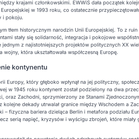
omiędzy krajami członkowskimi. EWWiS dała początek kole
i Europejskiej w 1993 roku, co ostatecznie przypieczętował
 i pokoju.
m tłem historycznym narodzin Unii Europejskiej. To z ruin 
tami stały się solidarność, integracja i pokojowe współistn
 jednym z najistotniejszych projektów politycznych XX wie
 wojny, która ukształtowała współczesną Europę.
enie kontynentu
i Europy, który głęboko wpłynął na jej polityczny, społecz
owej w 1945 roku kontynent został podzielony na dwa prze
ki, oraz Zachodni, sprzymierzony ze Stanami Zjednoczonym
zez kolejne dekady utrwalał granice między Wschodem a Za
 – fizyczna bariera dzieląca Berlin i metafora podziału Eu
ecz serią napięć, kryzysów i wyścigu zbrojeń, które miały 