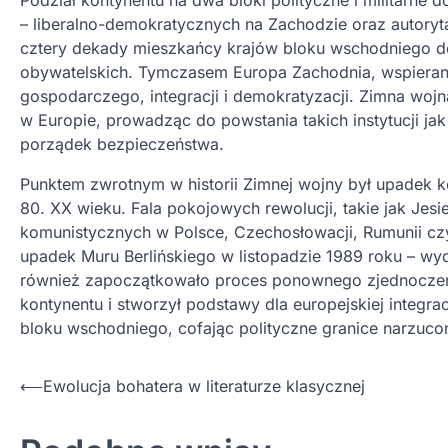
Podział kontynentu na dwa bloki polityczne i militar
– liberalno-demokratycznych na Zachodzie oraz autory
cztery dekady mieszkańcy krajów bloku wschodniego do
obywatelskich. Tymczasem Europa Zachodnia, wspierana
gospodarczego, integracji i demokratyzacji. Zimna wo
w Europie, prowadząc do powstania takich instytucji ja
porządek bezpieczeństwa.
Punktem zwrotnym w historii Zimnej wojny był upadek 
80. XX wieku. Fala pokojowych rewolucji, takie jak Je
komunistycznych w Polsce, Czechosłowacji, Rumunii cz
upadek Muru Berlińskiego w listopadzie 1989 roku – wyda
również zapoczątkowało proces ponownego zjednoczeni
kontynentu i stworzył podstawy dla europejskiej integrac
bloku wschodniego, cofając polityczne granice narzuco
Nawigacja
⟵
Ewolucja bohatera w literaturze klasycznej
wpisu