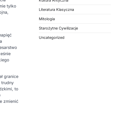
Kultura Antyczna
ie tylko
Literatura Klasyczna
ojna,
Mitologia
Starożytne Cywilizacje
napięć
Uncategorized
a
Cesarstwo
ześnie
kiego
ał granice
 trudny
zkimi, to
e
e zmienić