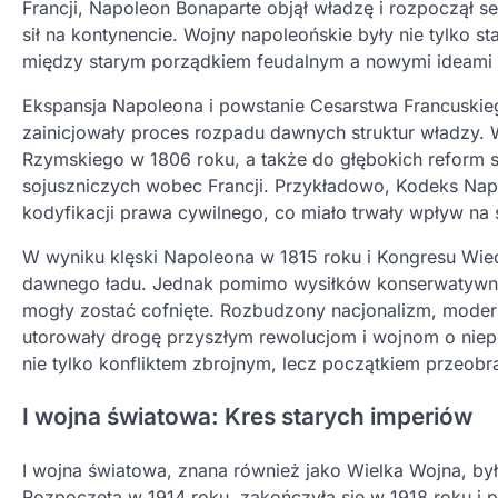
Francji, Napoleon Bonaparte objął władzę i rozpoczął se
sił na kontynencie. Wojny napoleońskie były nie tylko s
między starym porządkiem feudalnym a nowymi ideami li
Ekspansja Napoleona i powstanie Cesarstwa Francuskieg
zainicjowały proces rozpadu dawnych struktur władzy. 
Rzymskiego w 1806 roku, a także do głębokich reform s
sojuszniczych wobec Francji. Przykładowo, Kodeks Nap
kodyfikacji prawa cywilnego, co miało trwały wpływ na
W wyniku klęski Napoleona w 1815 roku i Kongresu Wied
dawnego ładu. Jednak pomimo wysiłków konserwatywnych
mogły zostać cofnięte. Rozbudzony nacjonalizm, moderni
utorowały drogę przyszłym rewolucjom i wojnom o niep
nie tylko konfliktem zbrojnym, lecz początkiem przeob
I wojna światowa: Kres starych imperiów
I wojna światowa, znana również jako Wielka Wojna, była
Rozpoczęta w 1914 roku, zakończyła się w 1918 roku i pr