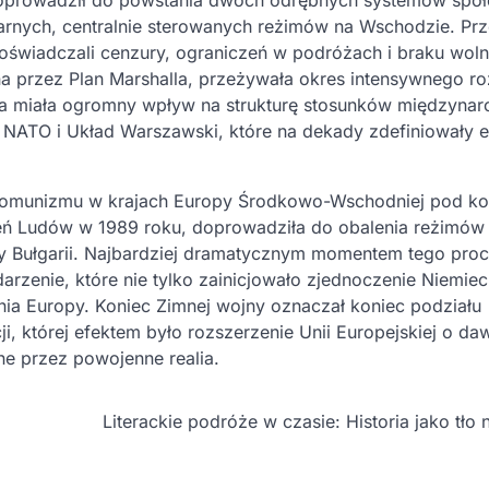
ne doprowadził do powstania dwóch odrębnych systemów spo
tarnych, centralnie sterowanych reżimów na Wschodzie. Pr
świadczali cenzury, ograniczeń w podróżach i braku woln
 przez Plan Marshalla, przeżywała okres intensywnego r
jna miała ogromny wpływ na strukturę stosunków międzyna
k NATO i Układ Warszawski, które na dekady zdefiniowały e
komunizmu w krajach Europy Środkowo-Wschodniej pod kon
sień Ludów w 1989 roku, doprowadziła do obalenia reżimów
y Bułgarii. Najbardziej dramatycznym momentem tego proc
rzenie, które nie tylko zainicjowało zjednoczenie Niemiec,
a Europy. Koniec Zimnej wojny oznaczał koniec podziału
ji, której efektem było rozszerzenie Unii Europejskiej o da
ne przez powojenne realia.
Literackie podróże w czasie: Historia jako tło n