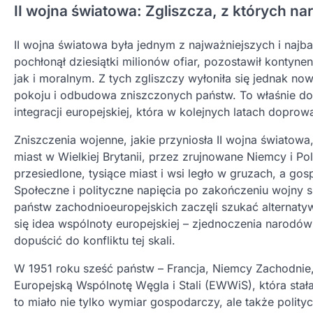
II wojna światowa: Zgliszcza, z których na
II wojna światowa była jednym z najważniejszych i najba
pochłonął dziesiątki milionów ofiar, pozostawił konty
jak i moralnym. Z tych zgliszczy wyłoniła się jednak no
pokoju i odbudowa zniszczonych państw. To właśnie doś
integracji europejskiej, która w kolejnych latach doprow
Zniszczenia wojenne, jakie przyniosła II wojna świato
miast w Wielkiej Brytanii, przez zrujnowane Niemcy i Po
przesiedlone, tysiące miast i wsi legło w gruzach, a gos
Społeczne i polityczne napięcia po zakończeniu wojny spr
państw zachodnioeuropejskich zaczęli szukać alternatyw
się idea wspólnoty europejskiej – zjednoczenia narodów
dopuścić do konfliktu tej skali.
W 1951 roku sześć państw – Francja, Niemcy Zachodnie,
Europejską Wspólnotę Węgla i Stali (EWWiS), która sta
to miało nie tylko wymiar gospodarczy, ale także poli