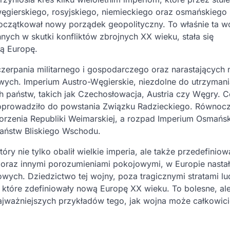
ęgierskiego, rosyjskiego, niemieckiego oraz osmańskiego n
oczątkował nowy porządek geopolityczny. To właśnie ta w
nych w skutki konfliktów zbrojnych XX wieku, stała się
ną Europę.
zerpania militarnego i gospodarczego oraz narastających 
ych. Imperium Austro-Węgierskie, niezdolne do utrzymani
ych państw, takich jak Czechosłowacja, Austria czy Węgry. 
 doprowadziło do powstania Związku Radzieckiego. Równoc
rzenia Republiki Weimarskiej, a rozpad Imperium Osmańs
państw Bliskiego Wschodu.
 nie tylko obalił wielkie imperia, ale także przedefiniow
m oraz innymi porozumieniami pokojowymi, w Europie nastał
ych. Dziedzictwo tej wojny, poza tragicznymi stratami lud
, które zdefiniowały nową Europę XX wieku. To bolesne, al
ajważniejszych przykładów tego, jak wojna może całkowici