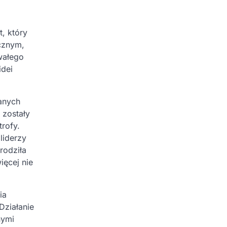
t, który
cznym,
rwałego
idei
anych
 zostały
trofy.
liderzy
rodziła
ięcej nie
ia
Działanie
nymi