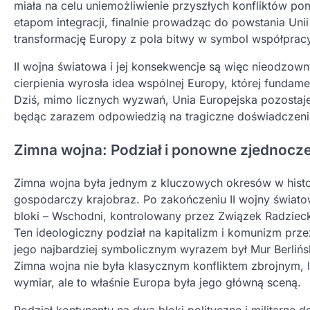
miała na celu uniemożliwienie przyszłych konfliktów p
etapom integracji, finalnie prowadząc do powstania Uni
transformację Europy z pola bitwy w symbol współpracy
II wojna światowa i jej konsekwencje są więc nieodzowny
cierpienia wyrosła idea wspólnej Europy, której fundamen
Dziś, mimo licznych wyzwań, Unia Europejska pozostaje
będąc zarazem odpowiedzią na tragiczne doświadczenia
Zimna wojna: Podział i ponowne zjednocz
Zimna wojna była jednym z kluczowych okresów w histori
gospodarczy krajobraz. Po zakończeniu II wojny świat
bloki – Wschodni, kontrolowany przez Związek Radziec
Ten ideologiczny podział na kapitalizm i komunizm pr
jego najbardziej symbolicznym wyrazem był Mur Berliński
Zimna wojna nie była klasycznym konfliktem zbrojnym, l
wymiar, ale to właśnie Europa była jego główną sceną.