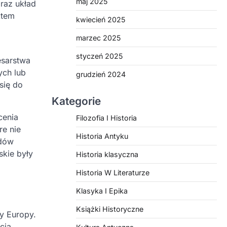
maj 2025
oraz układ
ktem
kwiecień 2025
marzec 2025
styczeń 2025
esarstwa
ych lub
grudzień 2024
się do
Kategorie
cenia
Filozofia I Historia
re nie
Historia Antyku
odów
skie były
Historia klasyczna
Historia W Literaturze
Klasyka I Epika
Książki Historyczne
ny Europy.
cia