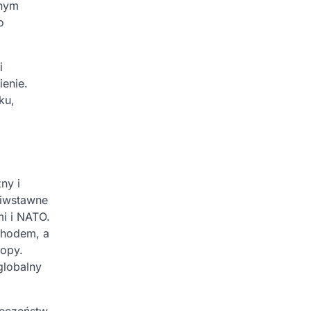
jnym
o
i
ienie.
ku,
ny i
ciwstawne
i i NATO.
chodem, a
ropy.
globalny