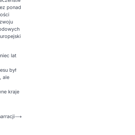
łeczeństw
zez ponad
ości
ozwoju
rodowych
uropejski
iec lat
esu był
 ale
wne kraje
arracji
⟶