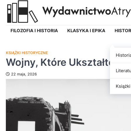
Skip
to
content
FILOZOFIA I HISTORIA
KLASYKA I EPIKA
HISTOR
KSIĄŻKI HISTORYCZNE
Histori
Wojny, Które Ukształtowa
Literat
22 maja, 2026
Książki