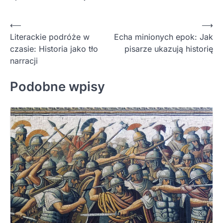
Nawigacja
⟵
⟶
Literackie podróże w
Echa minionych epok: Jak
wpisu
czasie: Historia jako tło
pisarze ukazują historię
narracji
Podobne wpisy