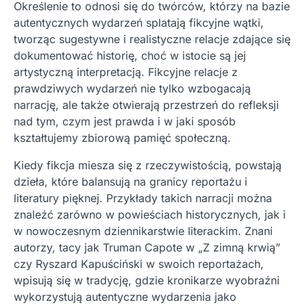
Określenie to odnosi się do twórców, którzy na bazie
autentycznych wydarzeń splatają fikcyjne wątki,
tworząc sugestywne i realistyczne relacje zdające się
dokumentować historię, choć w istocie są jej
artystyczną interpretacją. Fikcyjne relacje z
prawdziwych wydarzeń nie tylko wzbogacają
narrację, ale także otwierają przestrzeń do refleksji
nad tym, czym jest prawda i w jaki sposób
kształtujemy zbiorową pamięć społeczną.
Kiedy fikcja miesza się z rzeczywistością, powstają
dzieła, które balansują na granicy reportażu i
literatury pięknej. Przykłady takich narracji można
znaleźć zarówno w powieściach historycznych, jak i
w nowoczesnym dziennikarstwie literackim. Znani
autorzy, tacy jak Truman Capote w „Z zimną krwią”
czy Ryszard Kapuściński w swoich reportażach,
wpisują się w tradycję, gdzie kronikarze wyobraźni
wykorzystują autentyczne wydarzenia jako