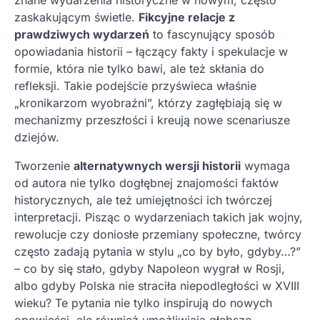
znane wydarzenia historyczne w nowym, często
zaskakującym świetle.
Fikcyjne relacje z
prawdziwych wydarzeń
to fascynujący sposób
opowiadania historii – łączący fakty i spekulacje w
formie, która nie tylko bawi, ale też skłania do
refleksji. Takie podejście przyświeca właśnie
„kronikarzom wyobraźni”, którzy zagłębiają się w
mechanizmy przeszłości i kreują nowe scenariusze
dziejów.
Tworzenie
alternatywnych wersji historii
wymaga
od autora nie tylko dogłębnej znajomości faktów
historycznych, ale też umiejętności ich twórczej
interpretacji. Pisząc o wydarzeniach takich jak wojny,
rewolucje czy doniosłe przemiany społeczne, twórcy
często zadają pytania w stylu „co by było, gdyby…?”
– co by się stało, gdyby Napoleon wygrał w Rosji,
albo gdyby Polska nie straciła niepodległości w XVIII
wieku? Te pytania nie tylko inspirują do nowych