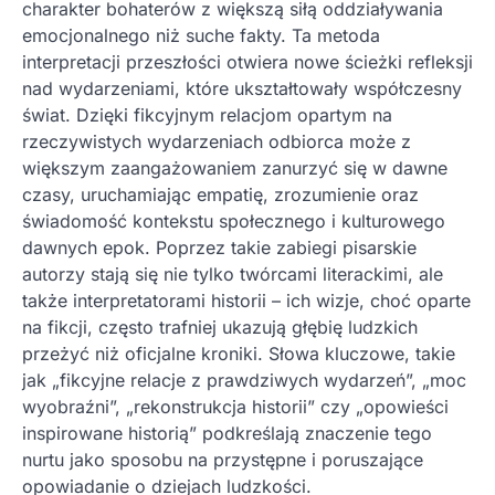
charakter bohaterów z większą siłą oddziaływania
emocjonalnego niż suche fakty. Ta metoda
interpretacji przeszłości otwiera nowe ścieżki refleksji
nad wydarzeniami, które ukształtowały współczesny
świat. Dzięki fikcyjnym relacjom opartym na
rzeczywistych wydarzeniach odbiorca może z
większym zaangażowaniem zanurzyć się w dawne
czasy, uruchamiając empatię, zrozumienie oraz
świadomość kontekstu społecznego i kulturowego
dawnych epok. Poprzez takie zabiegi pisarskie
autorzy stają się nie tylko twórcami literackimi, ale
także interpretatorami historii – ich wizje, choć oparte
na fikcji, często trafniej ukazują głębię ludzkich
przeżyć niż oficjalne kroniki. Słowa kluczowe, takie
jak „fikcyjne relacje z prawdziwych wydarzeń”, „moc
wyobraźni”, „rekonstrukcja historii” czy „opowieści
inspirowane historią” podkreślają znaczenie tego
nurtu jako sposobu na przystępne i poruszające
opowiadanie o dziejach ludzkości.