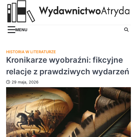
Skip
to
content
MENU
HISTORIA W LITERATURZE
Kronikarze wyobraźni: fikcyjne
relacje z prawdziwych wydarzeń
29 maja, 2026