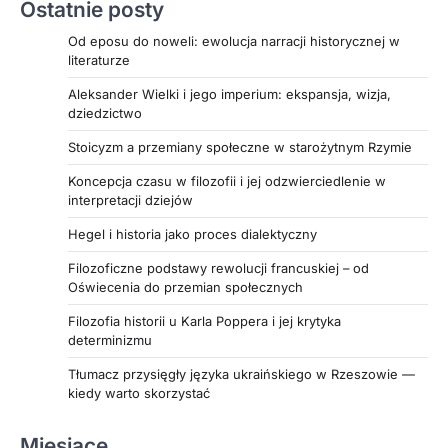
Ostatnie posty
tylko minimalizują ryzyka związane z
przestarzałymi procesami, ale również budują
Od eposu do noweli: ewolucja narracji historycznej w
fundamenty pod dalszy rozwój oraz
literaturze
innowacyjność w globalnej gospodarce.
Aleksander Wielki i jego imperium: ekspansja, wizja,
Zachęcamy do przeczytania całego artykułu, aby
dziedzictwo
poznać szczegółowo, jak relokacja fabryk staje
się kluczowym elementem transformacji
Stoicyzm a przemiany społeczne w starożytnym Rzymie
przemysłowej i odpowiedzią na wyzwania
Koncepcja czasu w filozofii i jej odzwierciedlenie w
współczesnego rynku.
interpretacji dziejów
Hegel i historia jako proces dialektyczny
Filozoficzne podstawy rewolucji francuskiej – od
Oświecenia do przemian społecznych
Filozofia historii u Karla Poppera i jej krytyka
determinizmu
Tłumacz przysięgły języka ukraińskiego w Rzeszowie —
kiedy warto skorzystać
Miesiące