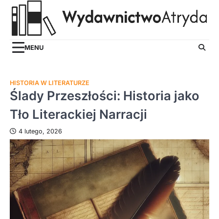
Skip
to
content
MENU
HISTORIA W LITERATURZE
Ślady Przeszłości: Historia jako
Tło Literackiej Narracji
4 lutego, 2026