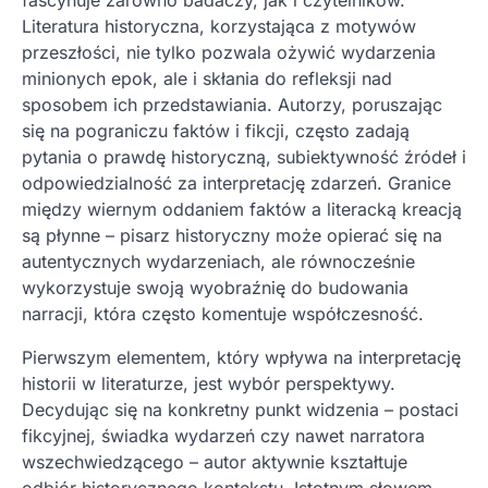
Literatura historyczna, korzystająca z motywów
przeszłości, nie tylko pozwala ożywić wydarzenia
minionych epok, ale i skłania do refleksji nad
sposobem ich przedstawiania. Autorzy, poruszając
się na pograniczu faktów i fikcji, często zadają
pytania o prawdę historyczną, subiektywność źródeł i
odpowiedzialność za interpretację zdarzeń. Granice
między wiernym oddaniem faktów a literacką kreacją
są płynne – pisarz historyczny może opierać się na
autentycznych wydarzeniach, ale równocześnie
wykorzystuje swoją wyobraźnię do budowania
narracji, która często komentuje współczesność.
Pierwszym elementem, który wpływa na interpretację
historii w literaturze, jest wybór perspektywy.
Decydując się na konkretny punkt widzenia – postaci
fikcyjnej, świadka wydarzeń czy nawet narratora
wszechwiedzącego – autor aktywnie kształtuje
odbiór historycznego kontekstu. Istotnym słowem