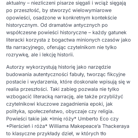
aktualny – niezliczeni pisarze sięgali i wciąż sięgają
po przeszłość, by stworzyć wielowymiarowe
opowieści, osadzone w konkretnym kontekście
historycznym. Od dramatów antycznych po
współczesne powieści historyczne – każdy gatunek
literacki korzysta z bogactwa minionych czasów jako
tła narracyjnego, oferując czytelnikom nie tylko
rozrywkę, ale i lekcję historii.
Autorzy wykorzystują historię jako narzędzie
budowania autentyczności fabuły, tworząc fikcyjne
postacie i wydarzenia, które doskonale wpisują się w
realia przeszłości. Taki zabieg pozwala nie tylko
wzbogacić literacką narrację, ale także przybliżyć
czytelnikowi kluczowe zagadnienia epoki, jak
polityka, społeczeństwo, obyczaje czy religia.
Powieści takie jak *Imię róży* Umberto Eco czy
*Pierścień i róża* Williama Makepeace’a Thackeraya
to klasyczne przykłady dzieł, w których tło