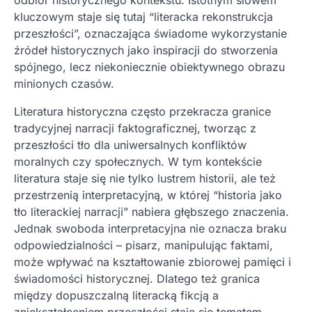
kluczowym staje się tutaj “literacka rekonstrukcja
przeszłości”, oznaczająca świadome wykorzystanie
źródeł historycznych jako inspiracji do stworzenia
spójnego, lecz niekoniecznie obiektywnego obrazu
minionych czasów.
Literatura historyczna często przekracza granice
tradycyjnej narracji faktograficznej, tworząc z
przeszłości tło dla uniwersalnych konfliktów
moralnych czy społecznych. W tym kontekście
literatura staje się nie tylko lustrem historii, ale też
przestrzenią interpretacyjną, w której “historia jako
tło literackiej narracji” nabiera głębszego znaczenia.
Jednak swoboda interpretacyjna nie oznacza braku
odpowiedzialności – pisarz, manipulując faktami,
może wpływać na kształtowanie zbiorowej pamięci i
świadomości historycznej. Dlatego też granica
między dopuszczalną literacką fikcją a
zniekształceniem przeszłości staje się tematem