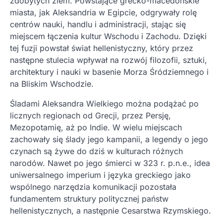
zdobytych ziem. Powstające grecko-macedońskie
miasta, jak Aleksandria w Egipcie, odgrywały rolę
centrów nauki, handlu i administracji, stając się
miejscem łączenia kultur Wschodu i Zachodu. Dzięki
tej fuzji powstał świat hellenistyczny, który przez
następne stulecia wpływał na rozwój filozofii, sztuki,
architektury i nauki w basenie Morza Śródziemnego i
na Bliskim Wschodzie.
Śladami Aleksandra Wielkiego można podążać po
licznych regionach od Grecji, przez Persję,
Mezopotamię, aż po Indie. W wielu miejscach
zachowały się ślady jego kampanii, a legendy o jego
czynach są żywe do dziś w kulturach różnych
narodów. Nawet po jego śmierci w 323 r. p.n.e., idea
uniwersalnego imperium i języka greckiego jako
wspólnego narzędzia komunikacji pozostała
fundamentem struktury politycznej państw
hellenistycznych, a następnie Cesarstwa Rzymskiego.