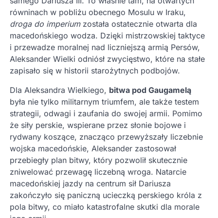
samego Dariusza III. To właśnie tam, na otwartych
równinach w pobliżu obecnego Mosulu w Iraku,
droga do imperium
została ostatecznie otwarta dla
macedońskiego wodza. Dzięki mistrzowskiej taktyce
i przewadze moralnej nad liczniejszą armią Persów,
Aleksander Wielki odniósł zwycięstwo, które na stałe
zapisało się w historii starożytnych podbojów.
Dla Aleksandra Wielkiego,
bitwa pod Gaugamelą
była nie tylko militarnym triumfem, ale także testem
strategii, odwagi i zaufania do swojej armii. Pomimo
że siły perskie, wspierane przez słonie bojowe i
rydwany koszące, znacząco przewyższały liczebnie
wojska macedońskie, Aleksander zastosował
przebiegły plan bitwy, który pozwolił skutecznie
zniwelować przewagę liczebną wroga. Natarcie
macedońskiej jazdy na centrum sił Dariusza
zakończyło się paniczną ucieczką perskiego króla z
pola bitwy, co miało katastrofalne skutki dla morale