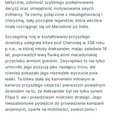
taktyczne, zdolność szybkiego podejmowania
decyzji oraz umiejętność motywowania swych
żołnierzy. Te cechy, połączone z nieustępliwością i
charyzmą, dały początek legendzie, która wkrótce
miała rozciągnąć się od Macedonii po Indie.
Szczególną rolę w kształtowaniu przyszłego
dowódcy odegrała bitwa pod Cheroneą w 338 roku
p.n.e., w której młody Aleksander, mając zaledwie 18
lat, poprowadził lewą flankę armii macedońskiej
przeciwko armiom greckim. Zwycięstwo to nie tylko
umocniło jego pozycję jako następcy tronu, ale
również pokazało jego niezwykłe wyczucie pola
walki. Ta bitwa stała się kamieniem milowym w
karierze przyszłego cesarza i pierwszym poważnym
dowodem na to, że Aleksander był nie tylko synem
Filipa II, ale i prawdziwym mistrzem strategii. Jego
nieszablonowe podejście do prowadzenia kampanii
wojennych, oparte na mobilności, zaskoczeniu i