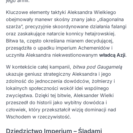
jego armii.
Kluczowe elementy taktyki Aleksandra Wielkiego
obejmowały manewr skośny znany jako „diagonalna
szarża”, precyzyjnie skoordynowane działania falangi
oraz zaskakujące natarcie konnicy hetajrowskiej.
Bitwa ta, często określana mianem decydującej,
przesądziła o upadku imperium Achemenidów i
uczyniła Aleksandra niekwestionowanym
władcą Azji
.
W kontekście całej kampanii,
bitwa pod Gaugamelą
ukazuje geniusz strategiczny Aleksandra i jego
zdolność do jednoczenia dowódców, żołnierzy i
lokalnych społeczności wokół idei wspólnego
zwycięstwa. Dzięki tej bitwie, Aleksander Wielki
przeszedł do historii jako wybitny dowódca i
człowiek, który przekształcił wizję dominacji nad
Wschodem w rzeczywistość.
Dziedzictwo Imperium – Śladami