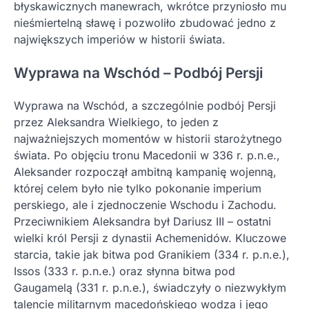
błyskawicznych manewrach, wkrótce przyniosło mu
nieśmiertelną sławę i pozwoliło zbudować jedno z
największych imperiów w historii świata.
Wyprawa na Wschód – Podbój Persji
Wyprawa na Wschód, a szczególnie podbój Persji
przez Aleksandra Wielkiego, to jeden z
najważniejszych momentów w historii starożytnego
świata. Po objęciu tronu Macedonii w 336 r. p.n.e.,
Aleksander rozpoczął ambitną kampanię wojenną,
której celem było nie tylko pokonanie imperium
perskiego, ale i zjednoczenie Wschodu i Zachodu.
Przeciwnikiem Aleksandra był Dariusz III – ostatni
wielki król Persji z dynastii Achemenidów. Kluczowe
starcia, takie jak bitwa pod Granikiem (334 r. p.n.e.),
Issos (333 r. p.n.e.) oraz słynna bitwa pod
Gaugamelą (331 r. p.n.e.), świadczyły o niezwykłym
talencie militarnym macedońskiego wodza i jego