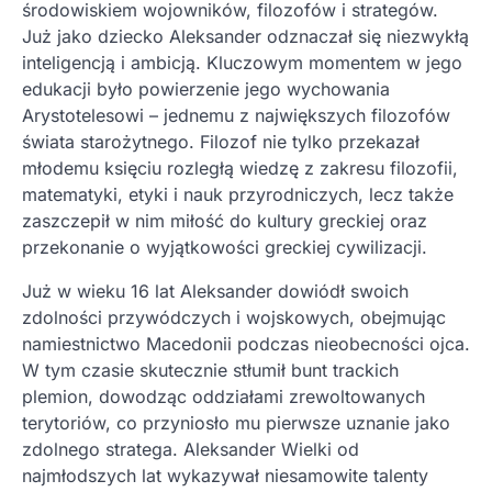
środowiskiem wojowników, filozofów i strategów.
Już jako dziecko Aleksander odznaczał się niezwykłą
inteligencją i ambicją. Kluczowym momentem w jego
edukacji było powierzenie jego wychowania
Arystotelesowi – jednemu z największych filozofów
świata starożytnego. Filozof nie tylko przekazał
młodemu księciu rozległą wiedzę z zakresu filozofii,
matematyki, etyki i nauk przyrodniczych, lecz także
zaszczepił w nim miłość do kultury greckiej oraz
przekonanie o wyjątkowości greckiej cywilizacji.
Już w wieku 16 lat Aleksander dowiódł swoich
zdolności przywódczych i wojskowych, obejmując
namiestnictwo Macedonii podczas nieobecności ojca.
W tym czasie skutecznie stłumił bunt trackich
plemion, dowodząc oddziałami zrewoltowanych
terytoriów, co przyniosło mu pierwsze uznanie jako
zdolnego stratega. Aleksander Wielki od
najmłodszych lat wykazywał niesamowite talenty