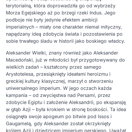
terytorialną, która doprowadziła go od wybrzeży
Morza Egejskiego aż po brzegi rzeki Indus. Jego
podboje nie były jedynie efektem ambicji
imperialnych – miały one charakter niemal mityczny,
napędzany ideą zdobycia świata i pozostawienia po
sobie trwałego śladu w historii jako boskiego władcy.
Aleksander Wielki, znany również jako Aleksander
Macedoński, już w młodości był przygotowywany do
wielkich zadań – kształcony przez samego
Arystotelesa, przesiąknięty ideałami heroizmu i
greckiej kultury klasycznej, marzył o stworzeniu
uniwersalnego imperium. W jego oczach każda
kampania – od zwycięstwa nad Persami, przez
zdobycie Egiptu i założenie Aleksandrii, po ekspansję
w głąb Azji – była krokiem w stronę boskości. Ta idea
osiągnęła swoje apogeum po bitwie pod Issos i
Gaugamelą, gdy Aleksander został okrzyknięty
królem Azji i dziedzicem imperium perskiego. Uważał