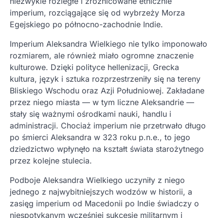
niezwykle rozległe i zróżnicowane etnicznie
imperium, rozciągające się od wybrzeży Morza
Egejskiego po północno-zachodnie Indie.
Imperium Aleksandra Wielkiego nie tylko imponowało
rozmiarem, ale również miało ogromne znaczenie
kulturowe. Dzięki polityce hellenizacji, Grecka
kultura, język i sztuka rozprzestrzeniły się na tereny
Bliskiego Wschodu oraz Azji Południowej. Zakładane
przez niego miasta — w tym liczne Aleksandrie —
stały się ważnymi ośrodkami nauki, handlu i
administracji. Chociaż imperium nie przetrwało długo
po śmierci Aleksandra w 323 roku p.n.e., to jego
dziedzictwo wpłynęło na kształt świata starożytnego
przez kolejne stulecia.
Podboje Aleksandra Wielkiego uczyniły z niego
jednego z najwybitniejszych wodzów w historii, a
zasięg imperium od Macedonii po Indie świadczy o
niespotykanym wcześniej sukcesie militarnym i