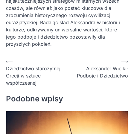
najskuteczniejszych strategów militarnych wszech
czasów, ale również jako postać kluczowa dla
zrozumienia historycznego rozwoju cywilizacji
eurazjatyckiej. Badając ślad Aleksandra w historii i
kulturze, odkrywamy uniwersalne wartości, które
jego podboje i dziedzictwo pozostawiły dla
przyszłych pokoleń.
Nawigacja
⟵
⟶
Dziedzictwo starożytnej
Aleksander Wielki:
wpisu
Grecji w sztuce
Podboje i Dziedzictwo
współczesnej
Podobne wpisy