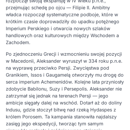
rozpoczął swoją ekspansję w IV wieku p.n.e.,
przejmując schedę po ojcu — Filipie II. Ambitny
władca rozpoczął systematyczne podboje, które w
krótkim czasie doprowadziły do upadku potężnego
Imperium Perskiego i otwarcia nowych szlaków
handlowych oraz kulturowych między Wschodem a
Zachodem.
Po zjednoczeniu Grecji i wzmocnieniu swojej pozycji
w Macedonii, Aleksander wyruszył w 334 roku p.n.e.
na wyprawę przeciwko Persji. Zwycięstwa pod
Granikiem, Issos i Gaugamelą otworzyły mu drogę do
serca imperium Achemenidów. Kolejne lata przyniosły
zdobycie Babilonu, Suzy i Persepolis. Aleksander nie
zatrzymał się jednak na terenach Persji — jego
ambicje sięgały dalej na wschód. Dotarł aż do doliny
Indusu, gdzie stoczył bitwę nad rzeką Hydaspes z
królem Porosem. Ta kampania stanowiła najdalszy
zasięg jego ekspedycji, tworząc tym samym