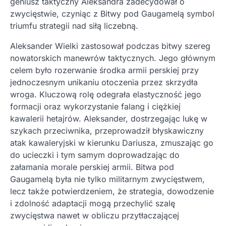
geniusz taktyczny Aleksandra zadecydował o
zwycięstwie, czyniąc z Bitwy pod Gaugamelą symbol
triumfu strategii nad siłą liczebną.
Aleksander Wielki zastosował podczas bitwy szereg
nowatorskich manewrów taktycznych. Jego głównym
celem było rozerwanie środka armii perskiej przy
jednoczesnym unikaniu otoczenia przez skrzydła
wroga. Kluczową rolę odegrała elastyczność jego
formacji oraz wykorzystanie falang i ciężkiej
kawalerii hetajrów. Aleksander, dostrzegając lukę w
szykach przeciwnika, przeprowadził błyskawiczny
atak kawaleryjski w kierunku Dariusza, zmuszając go
do ucieczki i tym samym doprowadzając do
załamania morale perskiej armii. Bitwa pod
Gaugamelą była nie tylko militarnym zwycięstwem,
lecz także potwierdzeniem, że strategia, dowodzenie
i zdolność adaptacji mogą przechylić szalę
zwycięstwa nawet w obliczu przytłaczającej