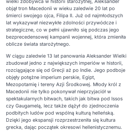
wielki zdobywca w historii starożytnej, Aleksander
objął tron Macedonii w wieku zaledwie 20 lat po
śmierci swojego ojca, Filipa II. Już od najmłodszych
lat wykazywał niezwykłe zdolności przywódcze i
strategiczne, co w pełni ujawniło się podczas jego
bezprecedensowej kampanii wojennej, która zmieniła
oblicze świata starożytnego.
W ciągu zaledwie 13 lat panowania Aleksander Wielki
zbudował jedno z największych imperiów w historii,
rozciągające się od Grecji aż po Indie. Jego podboje
objęły potężne imperium perskie, Egipt,
Mezopotamię i tereny Azji Środkowej. Młody król z
Macedonii nie tylko pokonywał nieprzyjaciół w
spektakularnych bitwach, takich jak bitwa pod Issos
czy Gaugamelą, lecz także dążył do zjednoczenia
podbitych ludów pod wspólną kulturą helleńską.
Dzięki jego ekspansji rozprzestrzeniła się kultura
grecka, dając początek okresowi hellenistycznemu.