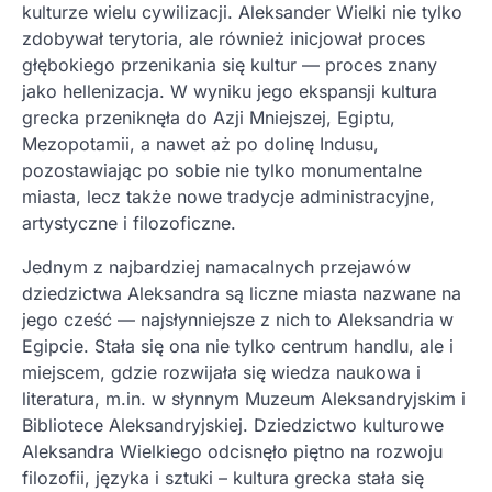
kulturze wielu cywilizacji. Aleksander Wielki nie tylko
zdobywał terytoria, ale również inicjował proces
głębokiego przenikania się kultur — proces znany
jako hellenizacja. W wyniku jego ekspansji kultura
grecka przeniknęła do Azji Mniejszej, Egiptu,
Mezopotamii, a nawet aż po dolinę Indusu,
pozostawiając po sobie nie tylko monumentalne
miasta, lecz także nowe tradycje administracyjne,
artystyczne i filozoficzne.
Jednym z najbardziej namacalnych przejawów
dziedzictwa Aleksandra są liczne miasta nazwane na
jego cześć — najsłynniejsze z nich to Aleksandria w
Egipcie. Stała się ona nie tylko centrum handlu, ale i
miejscem, gdzie rozwijała się wiedza naukowa i
literatura, m.in. w słynnym Muzeum Aleksandryjskim i
Bibliotece Aleksandryjskiej. Dziedzictwo kulturowe
Aleksandra Wielkiego odcisnęło piętno na rozwoju
filozofii, języka i sztuki – kultura grecka stała się