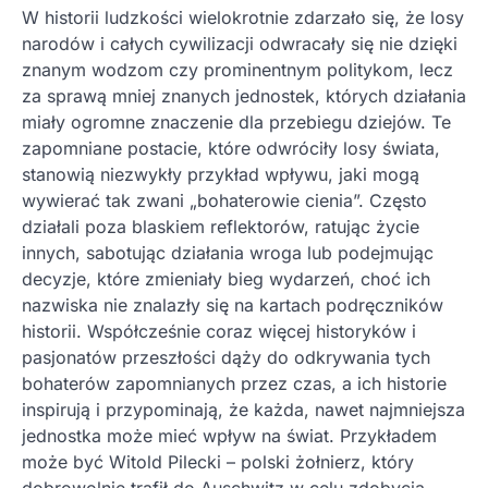
W historii ludzkości wielokrotnie zdarzało się, że losy
narodów i całych cywilizacji odwracały się nie dzięki
znanym wodzom czy prominentnym politykom, lecz
za sprawą mniej znanych jednostek, których działania
miały ogromne znaczenie dla przebiegu dziejów. Te
zapomniane postacie, które odwróciły losy świata,
stanowią niezwykły przykład wpływu, jaki mogą
wywierać tak zwani „bohaterowie cienia”. Często
działali poza blaskiem reflektorów, ratując życie
innych, sabotując działania wroga lub podejmując
decyzje, które zmieniały bieg wydarzeń, choć ich
nazwiska nie znalazły się na kartach podręczników
historii. Współcześnie coraz więcej historyków i
pasjonatów przeszłości dąży do odkrywania tych
bohaterów zapomnianych przez czas, a ich historie
inspirują i przypominają, że każda, nawet najmniejsza
jednostka może mieć wpływ na świat. Przykładem
może być Witold Pilecki – polski żołnierz, który