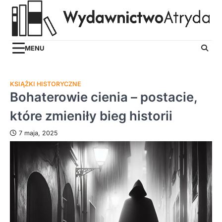
Skip
to
content
MENU
KSIĄŻKI HISTORYCZNE
Bohaterowie cienia – postacie,
które zmieniły bieg historii
7 maja, 2025