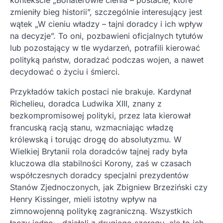
zmieniły bieg historii”, szczególnie interesujący jest
wątek „W cieniu władzy – tajni doradcy i ich wpływ
na decyzje”. To oni, pozbawieni oficjalnych tytułów
lub pozostający w tle wydarzeń, potrafili kierować
polityką państw, doradzać podczas wojen, a nawet
decydować o życiu i śmierci.
Przykładów takich postaci nie brakuje. Kardynał
Richelieu, doradca Ludwika XIII, znany z
bezkompromisowej polityki, przez lata kierował
francuską racją stanu, wzmacniając władzę
królewską i torując drogę do absolutyzmu. W
Wielkiej Brytanii rola doradców tajnej rady była
kluczowa dla stabilności Korony, zaś w czasach
współczesnych doradcy specjalni prezydentów
Stanów Zjednoczonych, jak Zbigniew Brzeziński czy
Henry Kissinger, mieli istotny wpływ na
zimnowojenną politykę zagraniczną. Wszystkich
łączy jedno – działali z drugiego szeregu, ale to ich