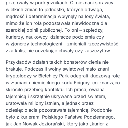
przetrwały w podręcznikach. Ci nieznani sprawcy
wielkich zmian to jednostki, których odwaga,
mądrość i determinacja wpłynęły na losy świata,
mimo że ich rola pozostawała niewidoczna dla
szerokiej opinii publicznej. To oni – szpiedzy,
kurierzy, naukowcy, działacze podziemia czy
wizjonerzy technologiczni – zmieniali rzeczywistość
zza kulis, nie oczekując chwały czy zaszczytów.
Przykładów działań takich bohaterów cienia nie
brakuje. Podczas II wojny światowej mało znani
kryptolodzy w Bletchley Park odegrali kluczową rolę
w złamaniu niemieckiego kodu Enigmy, co znacząco
skróciło przebieg konfliktu. Ich praca, owiana
tajemnicą i skrzętnie ukrywana przed światem,
uratowała miliony istnień, a jednak przez
dziesięciolecia pozostawała tajemnicą. Podobnie
było z kurierami Polskiego Państwa Podziemnego,
jak Jan Nowak-Jeziorański, który jako „kurier z