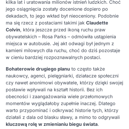
kilka lat i uratowania milionów istnień ludzkich. Choć
jego osiągnięcia zostały docenione dopiero po
dekadach, to jego wkład był nieoceniony. Podobnie
ma się rzecz z postaciami takimi jak
Claudette
Colvin
, która jeszcze przed ikoną ruchu praw
obywatelskich – Rosa Parks – odmówiła ustąpienia
miejsca w autobusie. Jej akt odwagi był jednym z
kamieni milowych dla ruchu, choć do dziś pozostaje
w cieniu bardziej rozpoznawalnych postaci.
Bohaterowie drugiego planu
to często także
naukowcy, agenci, pielęgniarki, działacze społeczni
czy nawet anonimowi obywatele, którzy dzięki swojej
postawie wpływali na kształt historii. Bez ich
obecności i zaangażowania wiele przełomowych
momentów wyglądałoby zupełnie inaczej. Dlatego
warto przypominać i odkrywać historie tych, którzy
działali z dala od blasku sławy, a mimo to odgrywali
kluczową rolę w zmienianiu biegu świata
.