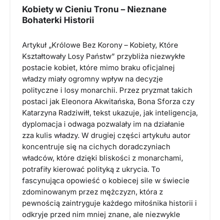
Kobiety w Cieniu Tronu – Nieznane
Bohaterki Historii
Artykuł „Królowe Bez Korony – Kobiety, Które
Kształtowały Losy Państw” przybliża niezwykłe
postacie kobiet, które mimo braku oficjalnej
władzy miały ogromny wpływ na decyzje
polityczne i losy monarchii. Przez pryzmat takich
postaci jak Eleonora Akwitańska, Bona Sforza czy
Katarzyna Radziwiłł, tekst ukazuje, jak inteligencja,
dyplomacja i odwaga pozwalały im na działanie
zza kulis władzy. W drugiej części artykułu autor
koncentruje się na cichych doradczyniach
władców, które dzięki bliskości z monarchami,
potrafiły kierować polityką z ukrycia. To
fascynująca opowieść o kobiecej sile w świecie
zdominowanym przez mężczyzn, która z
pewnością zaintryguje każdego miłośnika historii i
odkryje przed nim mniej znane, ale niezwykle