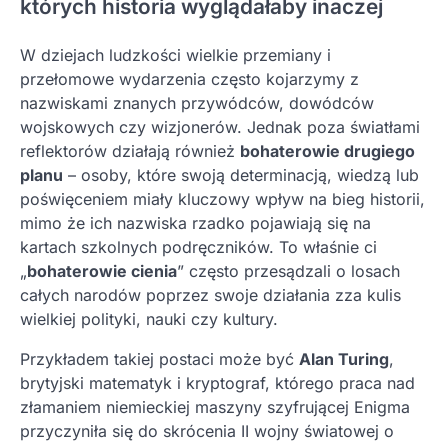
których historia wyglądałaby inaczej
W dziejach ludzkości wielkie przemiany i
przełomowe wydarzenia często kojarzymy z
nazwiskami znanych przywódców, dowódców
wojskowych czy wizjonerów. Jednak poza światłami
reflektorów działają również
bohaterowie drugiego
planu
– osoby, które swoją determinacją, wiedzą lub
poświęceniem miały kluczowy wpływ na bieg historii,
mimo że ich nazwiska rzadko pojawiają się na
kartach szkolnych podręczników. To właśnie ci
„
bohaterowie cienia
” często przesądzali o losach
całych narodów poprzez swoje działania zza kulis
wielkiej polityki, nauki czy kultury.
Przykładem takiej postaci może być
Alan Turing
,
brytyjski matematyk i kryptograf, którego praca nad
złamaniem niemieckiej maszyny szyfrującej Enigma
przyczyniła się do skrócenia II wojny światowej o