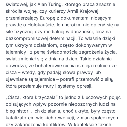
światowej, jak Alan Turing, którego praca znacznie
skróciła wojnę, czy kurierzy Armii Krajowej,
przemierzający Europę z dokumentami niosącymi
prawdę o Holokauście. Ich heroizm nie opierał się na
sile fizycznej czy medialnej widoczności, lecz na
bezkompromisowej determinacji. To właśnie dzięki
tym ukrytym działaniom, często dokonywanym w
tajemnicy i z pełną świadomością zagrożenia życia,
świat zmieniał się z dnia na dzień. Takie działania
dowodzą, że bohaterowie cienia istnieją realnie i że
cisza – wtedy, gdy padają słowa prawdy lub
ujawniane są tajemnice – potrafi przemówić z siłą,
która przełamuje mury i systemy opresji.
„Cisza, która krzyczała” to jedno z kluczowych pojęć
opisujących wpływ pozornie niepozornych ludzi na
bieg historii. Ich działania, choć ukryte, były często
katalizatorem wielkich rewolucji, zmian społecznych
czy zakończenia konfliktów. W kontekście takich