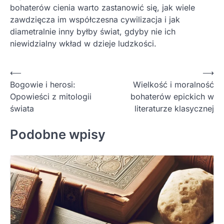
bohaterów cienia warto zastanowić się, jak wiele
zawdzięcza im współczesna cywilizacja i jak
diametralnie inny byłby świat, gdyby nie ich
niewidzialny wkład w dzieje ludzkości.
Nawigacja
⟵
⟶
Bogowie i herosi:
Wielkość i moralność
wpisu
Opowieści z mitologii
bohaterów epickich w
świata
literaturze klasycznej
Podobne wpisy