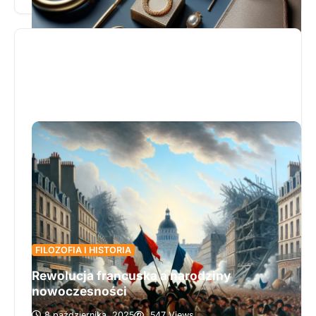
luksusowego wizerunku marki, łącząc artystyczną
precyzję z nowoczesnymi technologiami. Opisuje,
jak misternie wykonane detale wpływają na
postrzeganie jakości produktów przez
wymagających klientów, podkreślając unikalny
charakter kolekcji. Wskazuje, że inwestycja w
innowacyjne techniki żakardowe nie tylko
wyróżnia markę na tle konkurencji, ale także
buduje silne zaufanie i lojalność odbiorców.
Zapraszamy do lektury, aby poznać wszystkie
zalety i możliwości, jakie dają żakardowe wszywki
w kreowaniu prestiżowego brandu.
FILOZOFIA I HISTORIA
Rewolucja francuska a narodziny
nowoczesności
8 października, 2025
547 Views