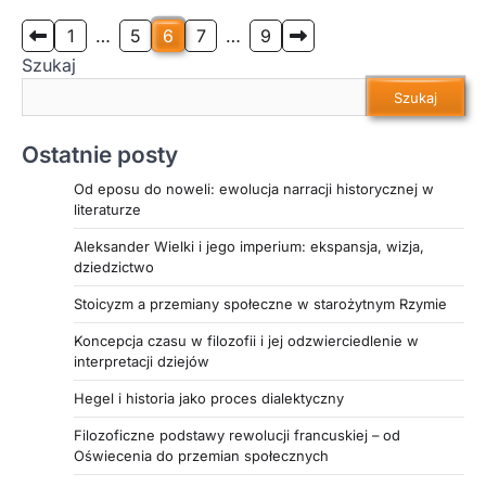
Przedstawione zostały precyzyjne, minimalnie
inwazyjne zabiegi, takie jak mezoterapia, botoks i
Stronicowanie
1
…
5
6
7
…
9
wypełniacze, które umożliwiają osiągnięcie
Szukaj
wpisów
młodzieńczego efektu przy zachowaniu
Szukaj
indywidualnego podejścia do pacjenta. Tekst
podkreśla rewolucję w urodzie, gdzie
Ostatnie posty
nowoczesne metody, oparte na najnowszych
osiągnięciach nauki, stanowią fundament dla
Od eposu do noweli: ewolucja narracji historycznej w
długotrwałych i naturalnych rezultatów.
literaturze
Zachęcamy do lektury, aby poznać szczegółowo,
Aleksander Wielki i jego imperium: ekspansja, wizja,
jak nowoczesna medycyna estetyczna zmienia
dziedzictwo
oblicze pielęgnacji skóry, łącząc bezpieczeństwo
z efektownym odmłodzeniem.
Stoicyzm a przemiany społeczne w starożytnym Rzymie
Koncepcja czasu w filozofii i jej odzwierciedlenie w
interpretacji dziejów
Hegel i historia jako proces dialektyczny
Filozoficzne podstawy rewolucji francuskiej – od
Oświecenia do przemian społecznych