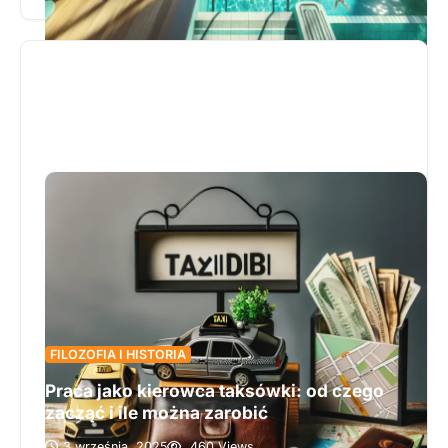
malowniczym widokiem na Bałtyk oraz hotel z
atrakcjami dla najmłodszych. Propozycja ta
gwarantuje relaks dla dorosłych, oferując
nowoczesne zabiegi i masaże, podczas gdy dzieci
bawią się w specjalnie przygotowanych strefach
wodnych. Wyjątkowy klimat i liczne atrakcje
nadmorskie, takie jak spacery po promenadzie czy
jazda rowerem wzdłuż plaży, sprawiają, że każdy
dzień przynosi nowe, niezapomniane wrażenia.
Zapraszamy do przeczytania całości artykułu, aby
odkryć wszystkie zalety tej idealnej harmonii
wypoczynku i przygody dla całej rodziny.
FILOZOFIA I HISTORIA
Praca jako kierowca taksówki: od czego
zacząć i ile można zarobić
3 września, 2025
460 Views