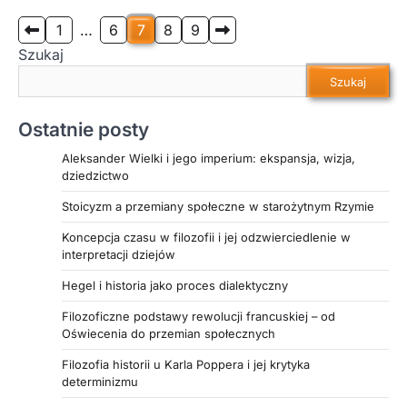
racjonalnym procesem, w którym duch i rozum
prowadzą ludzkość ku coraz pełniejszemu
Stronicowanie
1
…
6
7
8
9
urzeczywistnieniu wolności. Hegel widział w
Szukaj
wpisów
dziejach przechodzenie przez kolejne formy
Szukaj
polityczne i społeczne, które w dialektycznym
ruchu tezy, antytezy i syntezy manifestują rozwój
Ostatnie posty
idei wolności. Jego koncepcja duch dziejów
(Geist) i rozumu w historii stała się inspiracją dla
Aleksander Wielki i jego imperium: ekspansja, wizja,
wielu późniejszych myślicieli, ale także wzbudziła
dziedzictwo
liczne kontrowersje i krytykę, zwłaszcza ze strony
Stoicyzm a przemiany społeczne w starożytnym Rzymie
filozofów odrzucających teleologiczne i
deterministyczne założenia tej teorii. Jeśli chcesz
Koncepcja czasu w filozofii i jej odzwierciedlenie w
lepiej zrozumieć, jak Hegel interpretował sens
interpretacji dziejów
historii oraz jak jego idee wpłynęły na rozwój
Hegel i historia jako proces dialektyczny
myśli filozoficznej i politycznej, koniecznie
przeczytaj cały artykuł.
Filozoficzne podstawy rewolucji francuskiej – od
Oświecenia do przemian społecznych
Filozofia historii u Karla Poppera i jej krytyka
determinizmu