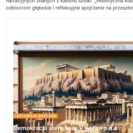
narracyjnych znanych z kanonu sztuki. „Historyczna kla
odbiorcom głębokie i refleksyjne spojrzenie na przeszło
HISTORIA KLASYCZNA
Demokracja ateńska w V wieku p.n.e.