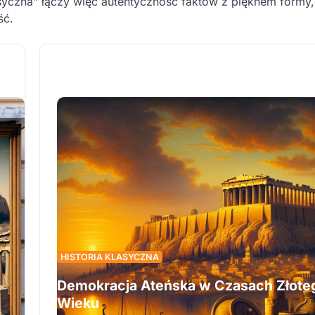
syczna” łączy więc autentyczność faktów z pięknem formy,
ść.
HISTORIA KLASYCZNA
Demokracja Ateńska w Czasach Złote
Wieku