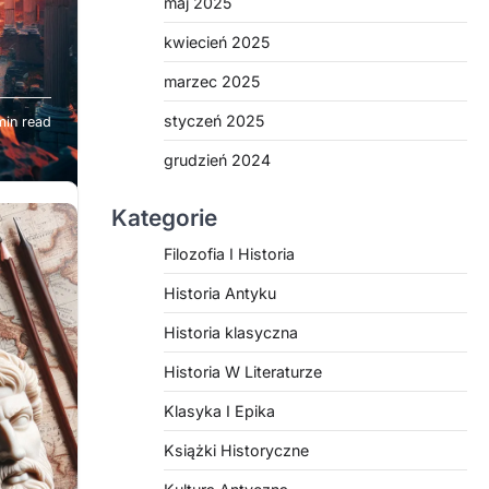
maj 2025
kwiecień 2025
marzec 2025
styczeń 2025
min read
grudzień 2024
,
az
Kategorie
tóre
Filozofia I Historia
nia
Historia Antyku
a,
Historia klasyczna
ny
Historia W Literaturze
a
Klasyka I Epika
aństw
Książki Historyczne