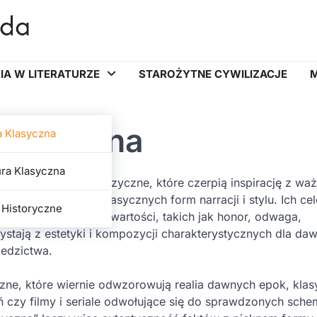
IA W LITERATURZE
STAROŻYTNE CYWILIZACJE
M
 klasyczna
a Klasyczna
ura Klasyczna
ackie, filmowe lub muzyczne, które czerpią inspirację z wa
je z zachowaniem klasycznych form narracji i stylu. Ich cel
 Historyczne
azanie uniwersalnych wartości, takich jak honor, odwaga,
ystają z estetyki i kompozycji charakterystycznych dla daw
iedzictwa.
czne, które wiernie odwzorowują realia dawnych epok, kla
 czy filmy i seriale odwołujące się do sprawdzonych sch