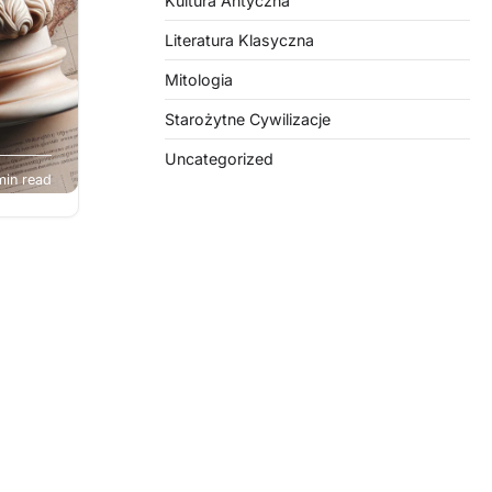
Kultura Antyczna
Literatura Klasyczna
Mitologia
Starożytne Cywilizacje
toria,
Uncategorized
min read
ą,
zną
e
 się
 nauki
.
a
mnie
, jak