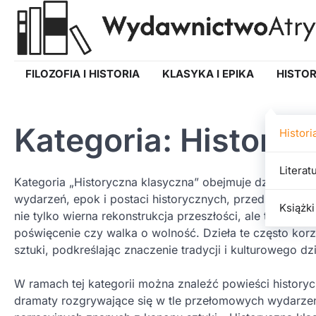
Skip
to
content
FILOZOFIA I HISTORIA
KLASYKA I EPIKA
HISTOR
Kategoria:
Historia
Histori
Literat
Kategoria „Historyczna klasyczna” obejmuje dzieła liter
wydarzeń, epok i postaci historycznych, przedstawiając 
Książki
nie tylko wierna rekonstrukcja przeszłości, ale także uk
poświęcenie czy walka o wolność. Dzieła te często korz
sztuki, podkreślając znaczenie tradycji i kulturowego dz
W ramach tej kategorii można znaleźć powieści history
dramaty rozgrywające się w tle przełomowych wydarzeń