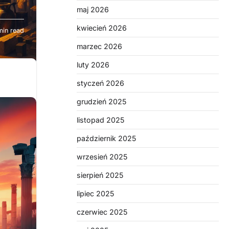
maj 2026
ieku
kwiecień 2026
min read
pod
ych
marzec 2026
owo
luty 2026
jak
styczeń 2026
w,
grudzień 2025
ia
listopad 2025
kto
październik 2025
zenia
wrzesień 2025
ieć,
sierpień 2025
u,
lipiec 2025
czerwiec 2025