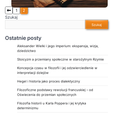
które nie znalazły miejsca w oficjalnych
podręcznikach. Opisuje zarówno tajemnicze
Stronicowanie
1
2
upadki wielkich cywilizacji, takich jak Khmerowie,
Szukaj
wpisów
jak i tragiczne epizody, jak Wielki Głód Perski,
Szukaj
które rzucają nowe światło na znane dzieje.
Porusza także temat zaginionych cywilizacji i
Ostatnie posty
przełomowych odkryć archeologicznych, które
zmieniają nasze postrzeganie przeszłości. Jeśli
Aleksander Wielki i jego imperium: ekspansja, wizja,
chcesz zagłębić się w niezwykłe historie i odkryć,
dziedzictwo
jak wiele jeszcze nie wiemy o losach ludzkości –
Stoicyzm a przemiany społeczne w starożytnym Rzymie
ten artykuł zdecydowanie warto przeczytać.
Koncepcja czasu w filozofii i jej odzwierciedlenie w
interpretacji dziejów
Hegel i historia jako proces dialektyczny
Filozoficzne podstawy rewolucji francuskiej – od
Oświecenia do przemian społecznych
Filozofia historii u Karla Poppera i jej krytyka
determinizmu