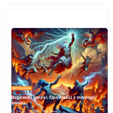
strażnika mądrości, oraz Thora, boga burzy i
obrońcę Asgardu – ukazując ich rolę, symbolikę i
znaczenie w nordyckim świecie bogów i ludzi.
Opisuje poświęcenie Odyna w imię zdobycia
mądrości oraz jego nieustanne poszukiwania
wiedzy, które uczyniły go archetypem boskiego
mędrca. Z kolei Thor jawi się jako nieustraszony
wojownik walczący z gigantami i siłami chaosu, w
pełni oddany ochronie porządku i swojego świata.
Jeśli chcesz zanurzyć się w świat pełen mitów,
bohaterstwa i duchowej głębi, koniecznie
przeczytaj ten fascynujący artykuł.
MITOLOGIA
Bogowie i herosi: Opowieści z mitologii
świata
5 maja, 2025
1154 Views