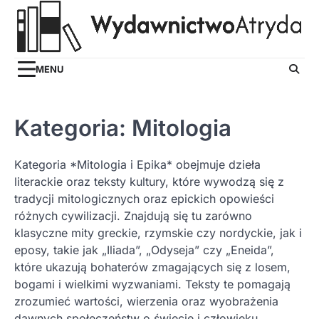
Skip
to
content
MENU
Kategoria:
Mitologia
Kategoria *Mitologia i Epika* obejmuje dzieła
literackie oraz teksty kultury, które wywodzą się z
tradycji mitologicznych oraz epickich opowieści
różnych cywilizacji. Znajdują się tu zarówno
klasyczne mity greckie, rzymskie czy nordyckie, jak i
eposy, takie jak „Iliada”, „Odyseja” czy „Eneida”,
które ukazują bohaterów zmagających się z losem,
bogami i wielkimi wyzwaniami. Teksty te pomagają
zrozumieć wartości, wierzenia oraz wyobrażenia
dawnych społeczeństw o świecie i człowieku.