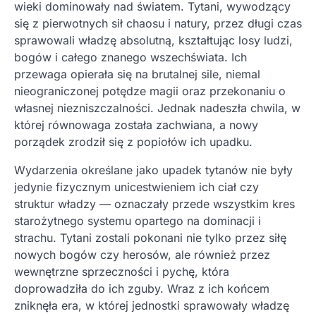
wieki dominowały nad światem. Tytani, wywodzący
się z pierwotnych sił chaosu i natury, przez długi czas
sprawowali władzę absolutną, kształtując losy ludzi,
bogów i całego znanego wszechświata. Ich
przewaga opierała się na brutalnej sile, niemal
nieograniczonej potędze magii oraz przekonaniu o
własnej niezniszczalności. Jednak nadeszła chwila, w
której równowaga została zachwiana, a nowy
porządek zrodził się z popiołów ich upadku.
Wydarzenia określane jako upadek tytanów nie były
jedynie fizycznym unicestwieniem ich ciał czy
struktur władzy — oznaczały przede wszystkim kres
starożytnego systemu opartego na dominacji i
strachu. Tytani zostali pokonani nie tylko przez siłę
nowych bogów czy herosów, ale również przez
wewnętrzne sprzeczności i pychę, która
doprowadziła do ich zguby. Wraz z ich końcem
zniknęła era, w której jednostki sprawowały władzę