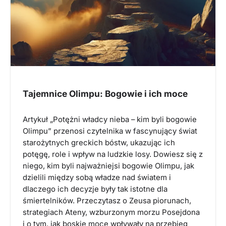
Tajemnice Olimpu: Bogowie i ich moce
Artykuł „Potężni władcy nieba – kim byli bogowie
Olimpu” przenosi czytelnika w fascynujący świat
starożytnych greckich bóstw, ukazując ich
potęgę, role i wpływ na ludzkie losy. Dowiesz się z
niego, kim byli najważniejsi bogowie Olimpu, jak
dzielili między sobą władze nad światem i
dlaczego ich decyzje były tak istotne dla
śmiertelników. Przeczytasz o Zeusa piorunach,
strategiach Ateny, wzburzonym morzu Posejdona
i o tym, jak boskie moce wpływały na przebieg