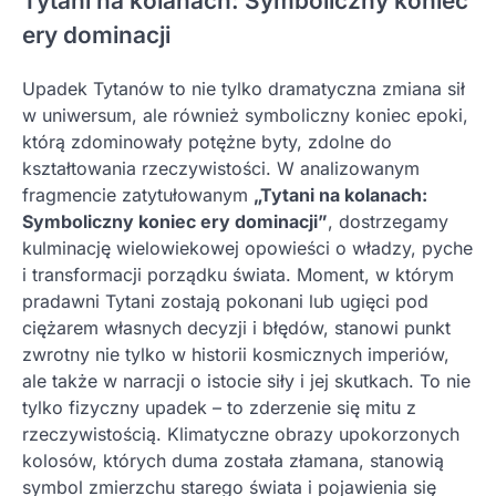
Tytani na kolanach: Symboliczny koniec
ery dominacji
Upadek Tytanów to nie tylko dramatyczna zmiana sił
w uniwersum, ale również symboliczny koniec epoki,
którą zdominowały potężne byty, zdolne do
kształtowania rzeczywistości. W analizowanym
fragmencie zatytułowanym
„Tytani na kolanach:
Symboliczny koniec ery dominacji”
, dostrzegamy
kulminację wielowiekowej opowieści o władzy, pyche
i transformacji porządku świata. Moment, w którym
pradawni Tytani zostają pokonani lub ugięci pod
ciężarem własnych decyzji i błędów, stanowi punkt
zwrotny nie tylko w historii kosmicznych imperiów,
ale także w narracji o istocie siły i jej skutkach. To nie
tylko fizyczny upadek – to zderzenie się mitu z
rzeczywistością. Klimatyczne obrazy upokorzonych
kolosów, których duma została złamana, stanowią
symbol zmierzchu starego świata i pojawienia się