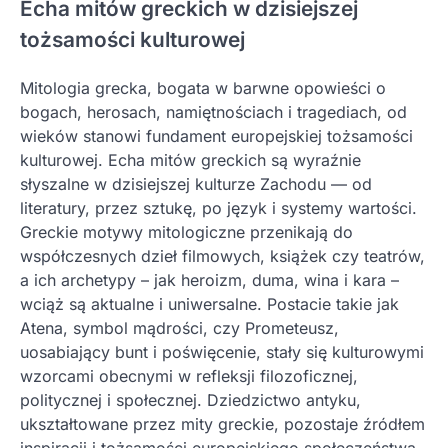
Echa mitów greckich w dzisiejszej
tożsamości kulturowej
Mitologia grecka, bogata w barwne opowieści o
bogach, herosach, namiętnościach i tragediach, od
wieków stanowi fundament europejskiej tożsamości
kulturowej. Echa mitów greckich są wyraźnie
słyszalne w dzisiejszej kulturze Zachodu — od
literatury, przez sztukę, po język i systemy wartości.
Greckie motywy mitologiczne przenikają do
współczesnych dzieł filmowych, książek czy teatrów,
a ich archetypy – jak heroizm, duma, wina i kara –
wciąż są aktualne i uniwersalne. Postacie takie jak
Atena, symbol mądrości, czy Prometeusz,
uosabiający bunt i poświęcenie, stały się kulturowymi
wzorcami obecnymi w refleksji filozoficznej,
politycznej i społecznej. Dziedzictwo antyku,
ukształtowane przez mity greckie, pozostaje źródłem
inspiracji i tożsamości europejskiego społeczeństwa,