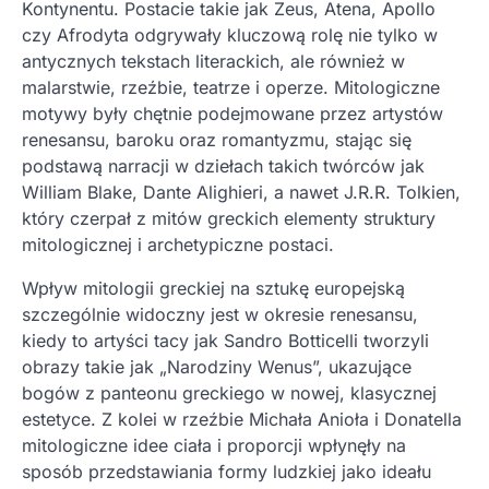
Kontynentu. Postacie takie jak Zeus, Atena, Apollo
czy Afrodyta odgrywały kluczową rolę nie tylko w
antycznych tekstach literackich, ale również w
malarstwie, rzeźbie, teatrze i operze. Mitologiczne
motywy były chętnie podejmowane przez artystów
renesansu, baroku oraz romantyzmu, stając się
podstawą narracji w dziełach takich twórców jak
William Blake, Dante Alighieri, a nawet J.R.R. Tolkien,
który czerpał z mitów greckich elementy struktury
mitologicznej i archetypiczne postaci.
Wpływ mitologii greckiej na sztukę europejską
szczególnie widoczny jest w okresie renesansu,
kiedy to artyści tacy jak Sandro Botticelli tworzyli
obrazy takie jak „Narodziny Wenus”, ukazujące
bogów z panteonu greckiego w nowej, klasycznej
estetyce. Z kolei w rzeźbie Michała Anioła i Donatella
mitologiczne idee ciała i proporcji wpłynęły na
sposób przedstawiania formy ludzkiej jako ideału