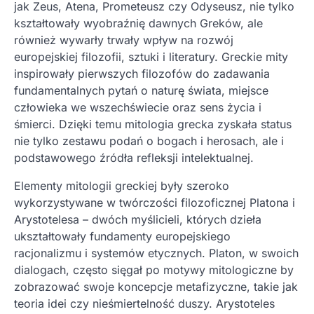
jak Zeus, Atena, Prometeusz czy Odyseusz, nie tylko
kształtowały wyobraźnię dawnych Greków, ale
również wywarły trwały wpływ na rozwój
europejskiej filozofii, sztuki i literatury. Greckie mity
inspirowały pierwszych filozofów do zadawania
fundamentalnych pytań o naturę świata, miejsce
człowieka we wszechświecie oraz sens życia i
śmierci. Dzięki temu mitologia grecka zyskała status
nie tylko zestawu podań o bogach i herosach, ale i
podstawowego źródła refleksji intelektualnej.
Elementy mitologii greckiej były szeroko
wykorzystywane w twórczości filozoficznej Platona i
Arystotelesa – dwóch myślicieli, których dzieła
ukształtowały fundamenty europejskiego
racjonalizmu i systemów etycznych. Platon, w swoich
dialogach, często sięgał po motywy mitologiczne by
zobrazować swoje koncepcje metafizyczne, takie jak
teoria idei czy nieśmiertelność duszy. Arystoteles