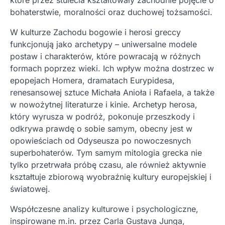
które przez stulecia kształtowały zachodnie pojęcie o
bohaterstwie, moralności oraz duchowej tożsamości.
W kulturze Zachodu bogowie i herosi greccy
funkcjonują jako archetypy – uniwersalne modele
postaw i charakterów, które powracają w różnych
formach poprzez wieki. Ich wpływ można dostrzec w
epopejach Homera, dramatach Eurypidesa,
renesansowej sztuce Michała Anioła i Rafaela, a także
w nowożytnej literaturze i kinie. Archetyp herosa,
który wyrusza w podróż, pokonuje przeszkody i
odkrywa prawdę o sobie samym, obecny jest w
opowieściach od Odyseusza po nowoczesnych
superbohaterów. Tym samym mitologia grecka nie
tylko przetrwała próbę czasu, ale również aktywnie
kształtuje zbiorową wyobraźnię kultury europejskiej i
światowej.
Współczesne analizy kulturowe i psychologiczne,
inspirowane m.in. przez Carla Gustava Junga,