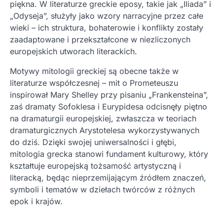
piękna. W literaturze greckie eposy, takie jak „Iliada” i
„Odyseja”, służyły jako wzory narracyjne przez całe
wieki – ich struktura, bohaterowie i konflikty zostały
zaadaptowane i przekształcone w niezliczonych
europejskich utworach literackich.
Motywy mitologii greckiej są obecne także w
literaturze współczesnej – mit o Prometeuszu
inspirował Mary Shelley przy pisaniu „Frankensteina”,
zaś dramaty Sofoklesa i Eurypidesa odcisnęły piętno
na dramaturgii europejskiej, zwłaszcza w teoriach
dramaturgicznych Arystotelesa wykorzystywanych
do dziś. Dzięki swojej uniwersalności i głębi,
mitologia grecka stanowi fundament kulturowy, który
kształtuje europejską tożsamość artystyczną i
literacką, będąc nieprzemijającym źródłem znaczeń,
symboli i tematów w dziełach twórców z różnych
epok i krajów.