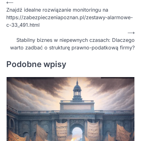
Nawigacja
⟵
Znajdź idealne rozwiązanie monitoringu na
wpisu
https://zabezpieczeniapoznan.pl/zestawy-alarmowe-
c-33_491.html
⟶
Stabilny biznes w niepewnych czasach: Dlaczego
warto zadbać o strukturę prawno-podatkową firmy?
Podobne wpisy