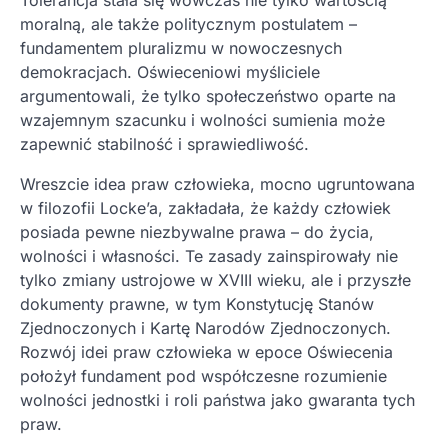
Tolerancja stała się wówczas nie tylko wartością
moralną, ale także politycznym postulatem –
fundamentem pluralizmu w nowoczesnych
demokracjach. Oświeceniowi myśliciele
argumentowali, że tylko społeczeństwo oparte na
wzajemnym szacunku i wolności sumienia może
zapewnić stabilność i sprawiedliwość.
Wreszcie idea praw człowieka, mocno ugruntowana
w filozofii Locke’a, zakładała, że każdy człowiek
posiada pewne niezbywalne prawa – do życia,
wolności i własności. Te zasady zainspirowały nie
tylko zmiany ustrojowe w XVIII wieku, ale i przyszłe
dokumenty prawne, w tym Konstytucję Stanów
Zjednoczonych i Kartę Narodów Zjednoczonych.
Rozwój idei praw człowieka w epoce Oświecenia
położył fundament pod współczesne rozumienie
wolności jednostki i roli państwa jako gwaranta tych
praw.