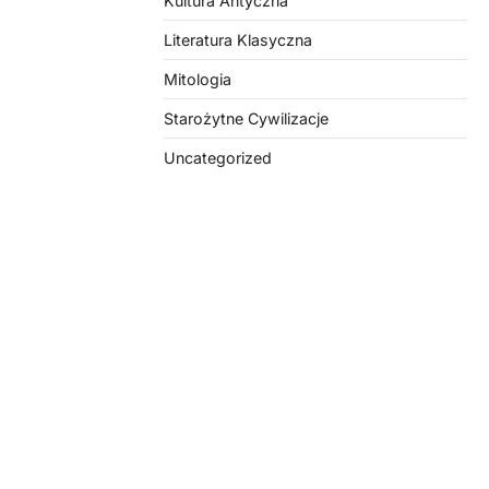
Kultura Antyczna
 nie
Literatura Klasyczna
ść
Mitologia
ury,
Starożytne Cywilizacje
ą.
Uncategorized