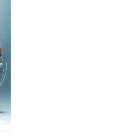
„Eneida” czy „Boska Komedia”, literatura epicka
o
tylko dokumentowała dzieje, ale też aktywnie
wpływała na wyobraźnię społeczną i świadomo
k
narodową. Artykuł ukazuje, jak archetypy mitu i
z
bohatera nadal przenikają do współczesnej kult
tworząc most między tradycją a teraźniejszości
Jeśli chcesz zrozumieć, w jaki sposób wspólne
narracje literackie ukształtowały europejskie
dziedzictwo, koniecznie przeczytaj cały tekst.
ad