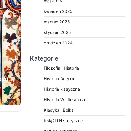
ia.
maj 2025
ych
kwiecień 2025
ki,
marzec 2025
z
esne
styczeń 2025
grudzień 2024
Kategorie
Filozofia I Historia
iej
Historia Antyku
Historia klasyczna
Historia W Literaturze
min read
nikiem
Klasyka I Epika
enia
Książki Historyczne