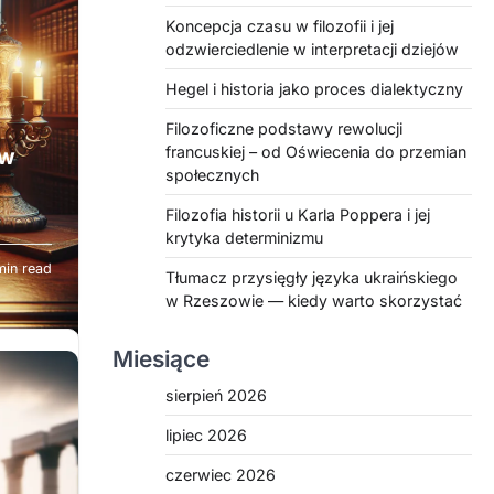
Koncepcja czasu w filozofii i jej
odzwierciedlenie w interpretacji dziejów
Hegel i historia jako proces dialektyczny
Filozoficzne podstawy rewolucji
francuskiej – od Oświecenia do przemian
 w
społecznych
Filozofia historii u Karla Poppera i jej
krytyka determinizmu
min read
j
Tłumacz przysięgły języka ukraińskiego
znane
w Rzeszowie — kiedy warto skorzystać
jakie
Miesiące
wania
fikcją
sierpień 2026
aca
lipiec 2026
 które
oddają
czerwiec 2026