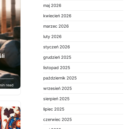
je
maj 2026
kwiecień 2026
marzec 2026
luty 2026
styczeń 2026
li
grudzień 2025
listopad 2025
październik 2025
zin
min read
 jak
wrzesień 2025
sierpień 2025
ego
j
lipiec 2025
po
czerwiec 2025
 które