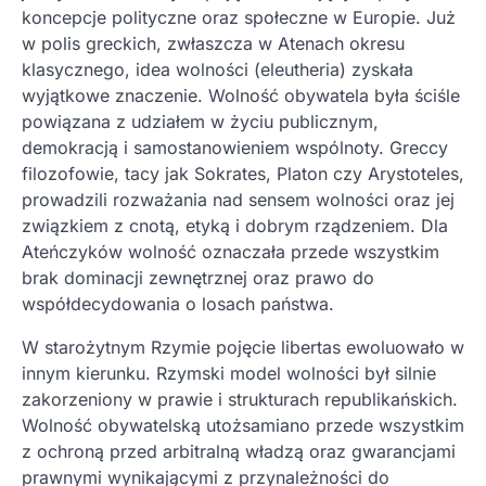
koncepcje polityczne oraz społeczne w Europie. Już
w polis greckich, zwłaszcza w Atenach okresu
klasycznego, idea wolności (eleutheria) zyskała
wyjątkowe znaczenie. Wolność obywatela była ściśle
powiązana z udziałem w życiu publicznym,
demokracją i samostanowieniem wspólnoty. Greccy
filozofowie, tacy jak Sokrates, Platon czy Arystoteles,
prowadzili rozważania nad sensem wolności oraz jej
związkiem z cnotą, etyką i dobrym rządzeniem. Dla
Ateńczyków wolność oznaczała przede wszystkim
brak dominacji zewnętrznej oraz prawo do
współdecydowania o losach państwa.
W starożytnym Rzymie pojęcie libertas ewoluowało w
innym kierunku. Rzymski model wolności był silnie
zakorzeniony w prawie i strukturach republikańskich.
Wolność obywatelską utożsamiano przede wszystkim
z ochroną przed arbitralną władzą oraz gwarancjami
prawnymi wynikającymi z przynależności do