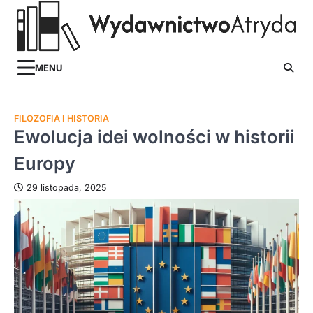
Skip
to
content
MENU
FILOZOFIA I HISTORIA
Ewolucja idei wolności w historii
Europy
29 listopada, 2025