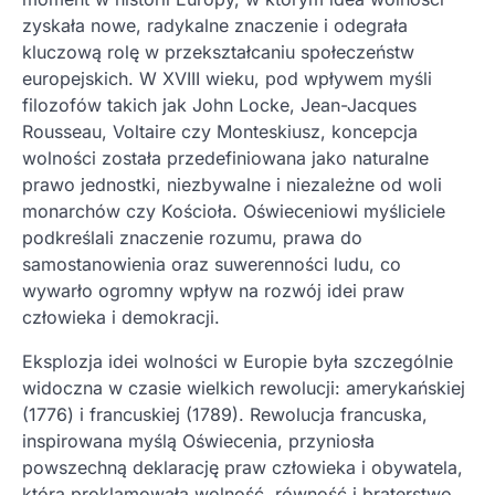
zyskała nowe, radykalne znaczenie i odegrała
kluczową rolę w przekształcaniu społeczeństw
europejskich. W XVIII wieku, pod wpływem myśli
filozofów takich jak John Locke, Jean-Jacques
Rousseau, Voltaire czy Monteskiusz, koncepcja
wolności została przedefiniowana jako naturalne
prawo jednostki, niezbywalne i niezależne od woli
monarchów czy Kościoła. Oświeceniowi myśliciele
podkreślali znaczenie rozumu, prawa do
samostanowienia oraz suwerenności ludu, co
wywarło ogromny wpływ na rozwój idei praw
człowieka i demokracji.
Eksplozja idei wolności w Europie była szczególnie
widoczna w czasie wielkich rewolucji: amerykańskiej
(1776) i francuskiej (1789). Rewolucja francuska,
inspirowana myślą Oświecenia, przyniosła
powszechną deklarację praw człowieka i obywatela,
która proklamowała wolność, równość i braterstwo