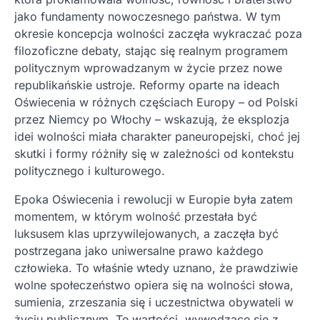
jako fundamenty nowoczesnego państwa. W tym
okresie koncepcja wolności zaczęła wykraczać poza
filozoficzne debaty, stając się realnym programem
politycznym wprowadzanym w życie przez nowe
republikańskie ustroje. Reformy oparte na ideach
Oświecenia w różnych częściach Europy – od Polski
przez Niemcy po Włochy – wskazują, że eksplozja
idei wolności miała charakter paneuropejski, choć jej
skutki i formy różniły się w zależności od kontekstu
politycznego i kulturowego.
Epoka Oświecenia i rewolucji w Europie była zatem
momentem, w którym wolność przestała być
luksusem klas uprzywilejowanych, a zaczęła być
postrzegana jako uniwersalne prawo każdego
człowieka. To właśnie wtedy uznano, że prawdziwie
wolne społeczeństwo opiera się na wolności słowa,
sumienia, zrzeszania się i uczestnictwa obywateli w
życiu publicznym. Te wartości, wywodzące się z