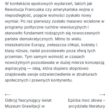
W kontekście epokowych wydarzeń, takich jak
Rewolucja Francuska czy amerykańska wojna o
niepodległość, pojęcie wolności zyskało nowy
wymiar. Po raz pierwszy zostało masowo wcielone w
programy polityczne ruchów rewolucyjnych i
stanowiło fundament rodzących się nowoczesnych
państw demokratycznych. Mimo to wielu
mieszkańców Europy, zwłaszcza chłopi, kobiety i
klasy niższe, nadal pozostawało poza sferą tych
przemian. Tym samym wolność w czasach
nowożytnych pozostawała w dużej mierze koncepcją
aspiracyjną — ideą, która dopiero stopniowo
znajdowała swoje odzwierciedlenie w strukturach
społecznych i prawnych kontynentu.
Nawigacja
⟵
⟶
Odkryj fascynujący świat
Epicka moc słowa –
wpisu
Muzeum Grawitacji w
arcydzieła literatury