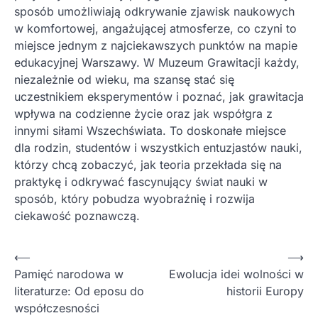
sposób umożliwiają odkrywanie zjawisk naukowych
w komfortowej, angażującej atmosferze, co czyni to
miejsce jednym z najciekawszych punktów na mapie
edukacyjnej Warszawy. W Muzeum Grawitacji każdy,
niezależnie od wieku, ma szansę stać się
uczestnikiem eksperymentów i poznać, jak grawitacja
wpływa na codzienne życie oraz jak współgra z
innymi siłami Wszechświata. To doskonałe miejsce
dla rodzin, studentów i wszystkich entuzjastów nauki,
którzy chcą zobaczyć, jak teoria przekłada się na
praktykę i odkrywać fascynujący świat nauki w
sposób, który pobudza wyobraźnię i rozwija
ciekawość poznawczą.
Nawigacja
⟵
⟶
Pamięć narodowa w
Ewolucja idei wolności w
wpisu
literaturze: Od eposu do
historii Europy
współczesności