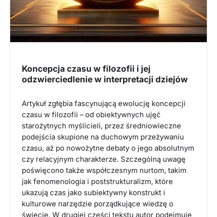
Koncepcja czasu w filozofii i jej
odzwierciedlenie w interpretacji dziejów
Artykuł zgłębia fascynującą ewolucję koncepcji
czasu w filozofii – od obiektywnych ujęć
starożytnych myślicieli, przez średniowieczne
podejścia skupione na duchowym przeżywaniu
czasu, aż po nowożytne debaty o jego absolutnym
czy relacyjnym charakterze. Szczególną uwagę
poświęcono także współczesnym nurtom, takim
jak fenomenologia i poststrukturalizm, które
ukazują czas jako subiektywny konstrukt i
kulturowe narzędzie porządkujące wiedzę o
świecie. W drugiej części tekstu autor podejmuje