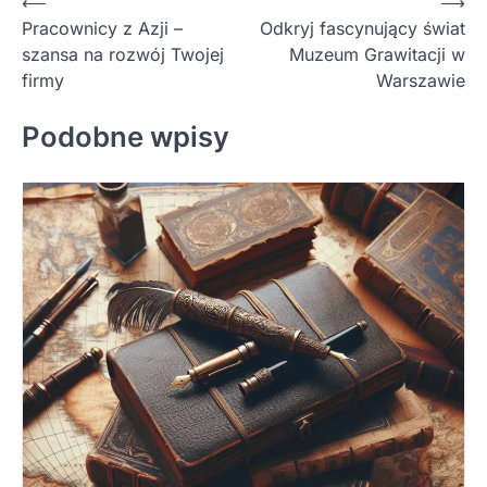
Nawigacja
⟵
⟶
Pracownicy z Azji –
Odkryj fascynujący świat
wpisu
szansa na rozwój Twojej
Muzeum Grawitacji w
firmy
Warszawie
Podobne wpisy