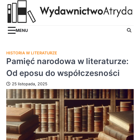
Skip
to
content
MENU
HISTORIA W LITERATURZE
Pamięć narodowa w literaturze:
Od eposu do współczesności
25 listopada, 2025