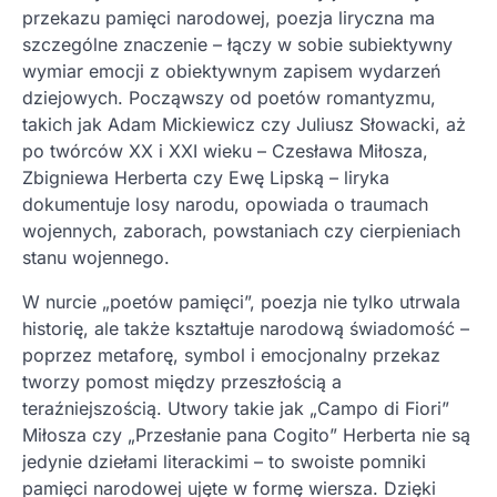
przekazu pamięci narodowej, poezja liryczna ma
szczególne znaczenie – łączy w sobie subiektywny
wymiar emocji z obiektywnym zapisem wydarzeń
dziejowych. Począwszy od poetów romantyzmu,
takich jak Adam Mickiewicz czy Juliusz Słowacki, aż
po twórców XX i XXI wieku – Czesława Miłosza,
Zbigniewa Herberta czy Ewę Lipską – liryka
dokumentuje losy narodu, opowiada o traumach
wojennych, zaborach, powstaniach czy cierpieniach
stanu wojennego.
W nurcie „poetów pamięci”, poezja nie tylko utrwala
historię, ale także kształtuje narodową świadomość –
poprzez metaforę, symbol i emocjonalny przekaz
tworzy pomost między przeszłością a
teraźniejszością. Utwory takie jak „Campo di Fiori”
Miłosza czy „Przesłanie pana Cogito” Herberta nie są
jedynie dziełami literackimi – to swoiste pomniki
pamięci narodowej ujęte w formę wiersza. Dzięki