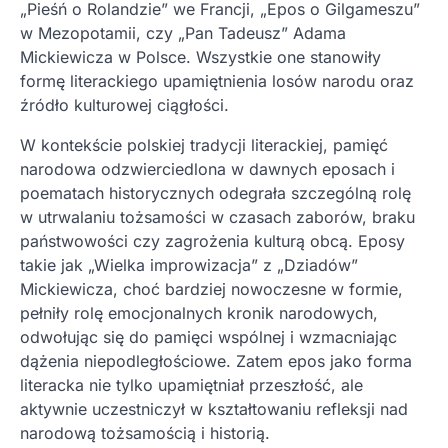
„Pieśń o Rolandzie” we Francji, „Epos o Gilgameszu”
w Mezopotamii, czy „Pan Tadeusz” Adama
Mickiewicza w Polsce. Wszystkie one stanowiły
formę literackiego upamiętnienia losów narodu oraz
źródło kulturowej ciągłości.
W kontekście polskiej tradycji literackiej, pamięć
narodowa odzwierciedlona w dawnych eposach i
poematach historycznych odegrała szczególną rolę
w utrwalaniu tożsamości w czasach zaborów, braku
państwowości czy zagrożenia kulturą obcą. Eposy
takie jak „Wielka improwizacja” z „Dziadów”
Mickiewicza, choć bardziej nowoczesne w formie,
pełniły rolę emocjonalnych kronik narodowych,
odwołując się do pamięci wspólnej i wzmacniając
dążenia niepodległościowe. Zatem epos jako forma
literacka nie tylko upamiętniał przeszłość, ale
aktywnie uczestniczył w kształtowaniu refleksji nad
narodową tożsamością i historią.