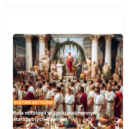
literackich inspiracji. W artykule ukazano, jak
współczesna literatura historyczna nie tylko
ożywia minione epoki, ale także pozwala lepiej
zrozumieć współczesność i ludzką kondycję.
Twórcy, tacy jak Hilary Mantel, Ken Follett czy
Elżbieta Cherezińska, wykorzystując historyczne
realia, tworzą opowieści pełne napięcia, emocji i
uniwersalnych przesłań. Jeśli chcesz dowiedzieć
się, dlaczego literatura inspirowana przeszłością
cieszy się niesłabnącą popularnością i jakie
sekrety kryją literackie podróże w czasie –
koniecznie przeczytaj cały artykuł!
KULTURA ANTYCZNA
Rola mitologii w życiu codziennym
starożytnych Rzymian