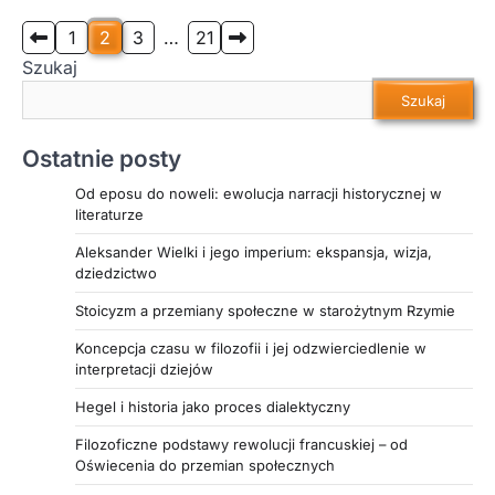
greckiego światopoglądu, wartości oraz
tożsamości kulturowej. Czytelnik znajdzie tu
Stronicowanie
1
2
3
…
21
omówienie zarówno eposów Homera, jak i tragedii
Szukaj
wpisów
Sofoklesa czy Eurypidesa, które czerpały z
Szukaj
mitologii nie tylko treści, ale i głębokie przesłania
moralne i filozoficzne. Szczególną uwagę
Ostatnie posty
poświęcono roli bogów i herosów jako aktywnych
uczestników wydarzeń literackich,
Od eposu do noweli: ewolucja narracji historycznej w
odzwierciedlających nieustanny dialog między
literaturze
światem ludzkim a boskim. Jeśli chcesz
Aleksander Wielki i jego imperium: ekspansja, wizja,
zrozumieć, jaką siłę miały mity w kształtowaniu
dziedzictwo
wyobrażeń o losie, przeznaczeniu i ludzkich
dylematach, ten artykuł z pewnością Cię
Stoicyzm a przemiany społeczne w starożytnym Rzymie
zaciekawi.
Koncepcja czasu w filozofii i jej odzwierciedlenie w
interpretacji dziejów
Hegel i historia jako proces dialektyczny
Filozoficzne podstawy rewolucji francuskiej – od
Oświecenia do przemian społecznych