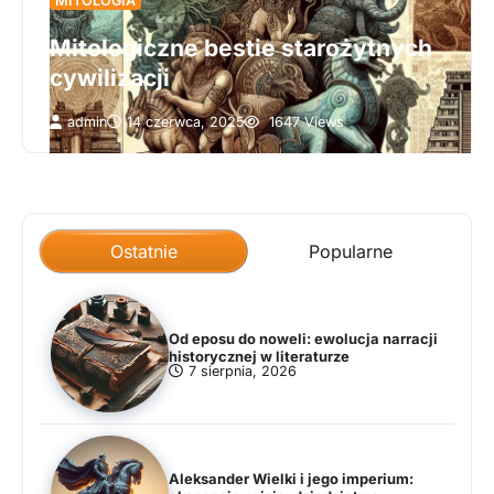
MITOLOGIA
Mitologiczne bestie starożytnych
cywilizacji
admin
14 czerwca, 2025
1647 Views
Ostatnie
Popularne
Od eposu do noweli: ewolucja narracji
historycznej w literaturze
7 sierpnia, 2026
Aleksander Wielki i jego imperium: