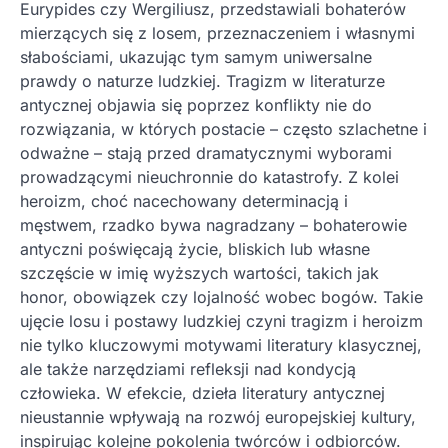
Eurypides czy Wergiliusz, przedstawiali bohaterów
mierzących się z losem, przeznaczeniem i własnymi
słabościami, ukazując tym samym uniwersalne
prawdy o naturze ludzkiej. Tragizm w literaturze
antycznej objawia się poprzez konflikty nie do
rozwiązania, w których postacie – często szlachetne i
odważne – stają przed dramatycznymi wyborami
prowadzącymi nieuchronnie do katastrofy. Z kolei
heroizm, choć nacechowany determinacją i
męstwem, rzadko bywa nagradzany – bohaterowie
antyczni poświęcają życie, bliskich lub własne
szczęście w imię wyższych wartości, takich jak
honor, obowiązek czy lojalność wobec bogów. Takie
ujęcie losu i postawy ludzkiej czyni tragizm i heroizm
nie tylko kluczowymi motywami literatury klasycznej,
ale także narzędziami refleksji nad kondycją
człowieka. W efekcie, dzieła literatury antycznej
nieustannie wpływają na rozwój europejskiej kultury,
inspirując kolejne pokolenia twórców i odbiorców.