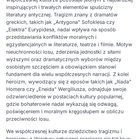
inspirujących i trwałych elementów spuścizny
literatury antycznej. Tragizm znany z dramatów
greckich, takich jak „Antygona” Sofoklesa czy
„Elektra” Eurypidesa, nadal wpływa na sposób
przedstawiania konfliktów moralnych i
egzystencjalnych w literaturze, teatrze i filmie. Motyw
nieuchronności losu, zderzenia jednostki z siłami
wyższymi oraz dramatycznych wyborów między
osobistym szczęściem a obowiązkiem stanowi
fundament dla wielu współczesnych narracji. Z kolei
heroizm, wywodzący się z eposów takich jak „Iliada”
Homera czy „Eneida” Wergiliusza, odnajduje swoje
odzwierciedlenie w postaciach kultury popularnej,
gdzie bohaterowie nadal wykazują się odwagą,
poświęceniem i moralnym kręgosłupem w obliczu
przeciwności losu.
We współczesnej kulturze dziedzictwo tragizmu i
heroizmu z literatury antycznej przejawia się także w