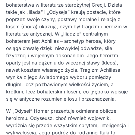
bohaterstwa w literaturze starożytnej Grecji. Dzieła
takie jak „Iliada” i „Odyseja” kreują postacie, które
poprzez swoje czyny, postawy moralne i relację z
losem (moirą) ukazują, czym był tragizm i heroizm w
literaturze antycznej. W „Iliadzie” centralnym
bohaterem jest Achilles – archetyp herosa, który
osiąga chwałę dzięki niezwykłej odwadze, sile
fizycznej i wojennym dokonaniom. Jego heroizm
oparty jest na dążeniu do wiecznej sławy (kleos),
nawet kosztem własnego życia. Tragizm Achillesa
wynika z jego świadomego wyboru pomiędzy
długim, lecz pozbawionym wielkości życiem, a
krótkim, lecz bohaterskim losem, co głęboko wpisuje
się w antyczne rozumienie losu i przeznaczenia.
W „Odysei” Homer prezentuje odmienne oblicze
heroizmu. Odyseusz, choć również wojownik,
wyróżnia się przede wszystkim sprytem, inteligencją i
wytrwałością. Jego podróż do rodzinnej Itaki to