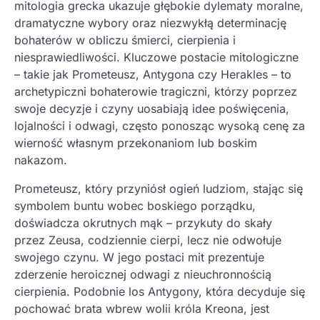
mitologia grecka ukazuje głębokie dylematy moralne,
dramatyczne wybory oraz niezwykłą determinację
bohaterów w obliczu śmierci, cierpienia i
niesprawiedliwości. Kluczowe postacie mitologiczne
– takie jak Prometeusz, Antygona czy Herakles – to
archetypiczni bohaterowie tragiczni, którzy poprzez
swoje decyzje i czyny uosabiają idee poświęcenia,
lojalności i odwagi, często ponosząc wysoką cenę za
wierność własnym przekonaniom lub boskim
nakazom.
Prometeusz, który przyniósł ogień ludziom, stając się
symbolem buntu wobec boskiego porządku,
doświadcza okrutnych mąk – przykuty do skały
przez Zeusa, codziennie cierpi, lecz nie odwołuje
swojego czynu. W jego postaci mit prezentuje
zderzenie heroicznej odwagi z nieuchronnością
cierpienia. Podobnie los Antygony, która decyduje się
pochować brata wbrew wolii króla Kreona, jest