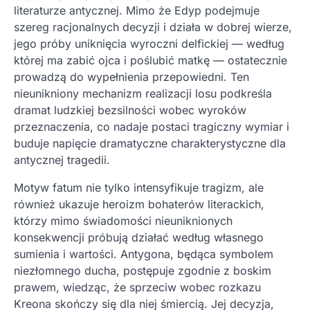
literaturze antycznej. Mimo że Edyp podejmuje
szereg racjonalnych decyzji i działa w dobrej wierze,
jego próby uniknięcia wyroczni delfickiej — według
której ma zabić ojca i poślubić matkę — ostatecznie
prowadzą do wypełnienia przepowiedni. Ten
nieunikniony mechanizm realizacji losu podkreśla
dramat ludzkiej bezsilności wobec wyroków
przeznaczenia, co nadaje postaci tragiczny wymiar i
buduje napięcie dramatyczne charakterystyczne dla
antycznej tragedii.
Motyw fatum nie tylko intensyfikuje tragizm, ale
również ukazuje heroizm bohaterów literackich,
którzy mimo świadomości nieuniknionych
konsekwencji próbują działać według własnego
sumienia i wartości. Antygona, będąca symbolem
niezłomnego ducha, postępuje zgodnie z boskim
prawem, wiedząc, że sprzeciw wobec rozkazu
Kreona skończy się dla niej śmiercią. Jej decyzja,