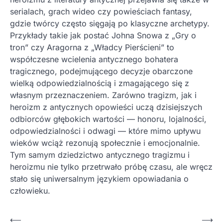
serialach, grach wideo czy powieściach fantasy,
gdzie twórcy często sięgają po klasyczne archetypy.
Przykłady takie jak postać Johna Snowa z „Gry o
tron” czy Aragorna z „Władcy Pierścieni” to
współczesne wcielenia antycznego bohatera
tragicznego, podejmującego decyzje obarczone
wielką odpowiedzialnością i zmagającego się z
własnym przeznaczeniem. Zarówno tragizm, jak i
heroizm z antycznych opowieści uczą dzisiejszych
odbiorców głębokich wartości — honoru, lojalności,
odpowiedzialności i odwagi — które mimo upływu
wieków wciąż rezonują społecznie i emocjonalnie.
Tym samym dziedzictwo antycznego tragizmu i
heroizmu nie tylko przetrwało próbę czasu, ale wręcz
stało się uniwersalnym językiem opowiadania o
człowieku.
Nawigacja
⟵
⟶