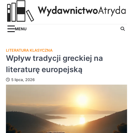
Skip
to
content
MENU
LITERATURA KLASYCZNA
Wpływ tradycji greckiej na
literaturę europejską
5 lipca, 2026