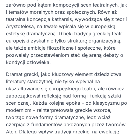
zarówno pod kątem kompozycji scen teatralnych, jak
i tematów moralnych oraz społecznych. Również
teatralna koncepcja katharsis, wywodząca się z teorii
Arystotelesa, na trwałe wpisała się w europejską
estetykę dramatyczną. Dzięki tradycji greckiej teatr
europejski zyskał nie tylko strukturę organizacyjną,
ale także ambicje filozoficzne i społeczne, które
pozwalały przedstawieniom stać się areną debaty o
kondycji człowieka.
Dramat grecki, jako kluczowy element dziedzictwa
literatury starożytnej, nie tylko wpłynął na
ukształtowanie się europejskiego teatru, ale również
zapoczątkował refleksję nad formą i funkcją sztuki
scenicznej. Każda kolejna epoka – od klasycyzmu po
modernizm – reinterpretowała greckie wzorce,
tworząc nowe formy dramatyczne, lecz wciąż
czerpiąc z fundamentów położonych przez twórców
Aten. Dlatego wpływ tradycji greckiej na ewolucję