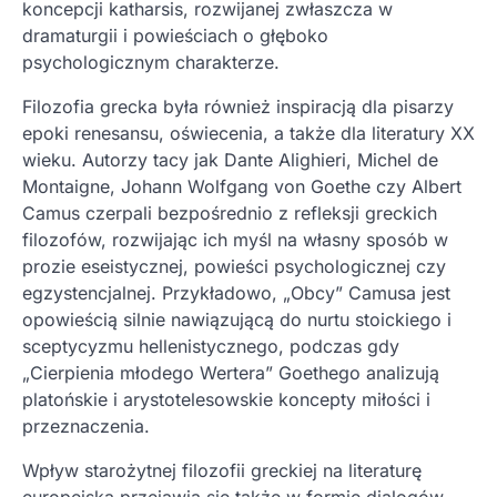
koncepcji katharsis, rozwijanej zwłaszcza w
dramaturgii i powieściach o głęboko
psychologicznym charakterze.
Filozofia grecka była również inspiracją dla pisarzy
epoki renesansu, oświecenia, a także dla literatury XX
wieku. Autorzy tacy jak Dante Alighieri, Michel de
Montaigne, Johann Wolfgang von Goethe czy Albert
Camus czerpali bezpośrednio z refleksji greckich
filozofów, rozwijając ich myśl na własny sposób w
prozie eseistycznej, powieści psychologicznej czy
egzystencjalnej. Przykładowo, „Obcy” Camusa jest
opowieścią silnie nawiązującą do nurtu stoickiego i
sceptycyzmu hellenistycznego, podczas gdy
„Cierpienia młodego Wertera” Goethego analizują
platońskie i arystotelesowskie koncepty miłości i
przeznaczenia.
Wpływ starożytnej filozofii greckiej na literaturę
europejską przejawia się także w formie dialogów,