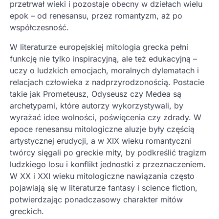
przetrwał wieki i pozostaje obecny w dziełach wielu
epok – od renesansu, przez romantyzm, aż po
współczesność.
W literaturze europejskiej mitologia grecka pełni
funkcję nie tylko inspiracyjną, ale też edukacyjną –
uczy o ludzkich emocjach, moralnych dylematach i
relacjach człowieka z nadprzyrodzonością. Postacie
takie jak Prometeusz, Odyseusz czy Medea są
archetypami, które autorzy wykorzystywali, by
wyrażać idee wolności, poświęcenia czy zdrady. W
epoce renesansu mitologiczne aluzje były częścią
artystycznej erudycji, a w XIX wieku romantyczni
twórcy sięgali po greckie mity, by podkreślić tragizm
ludzkiego losu i konflikt jednostki z przeznaczeniem.
W XX i XXI wieku mitologiczne nawiązania często
pojawiają się w literaturze fantasy i science fiction,
potwierdzając ponadczasowy charakter mitów
greckich.