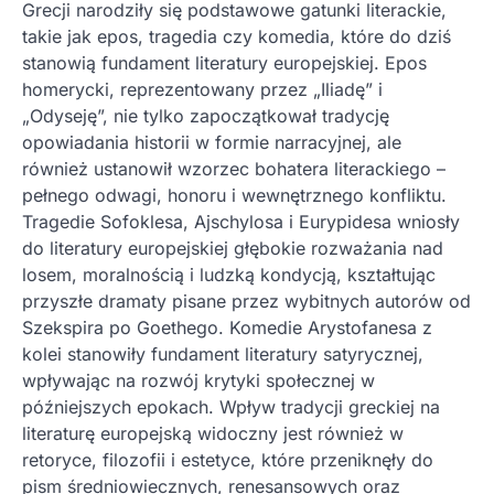
Grecji narodziły się podstawowe gatunki literackie,
takie jak epos, tragedia czy komedia, które do dziś
stanowią fundament literatury europejskiej. Epos
homerycki, reprezentowany przez „Iliadę” i
„Odyseję”, nie tylko zapoczątkował tradycję
opowiadania historii w formie narracyjnej, ale
również ustanowił wzorzec bohatera literackiego –
pełnego odwagi, honoru i wewnętrznego konfliktu.
Tragedie Sofoklesa, Ajschylosa i Eurypidesa wniosły
do literatury europejskiej głębokie rozważania nad
losem, moralnością i ludzką kondycją, kształtując
przyszłe dramaty pisane przez wybitnych autorów od
Szekspira po Goethego. Komedie Arystofanesa z
kolei stanowiły fundament literatury satyrycznej,
wpływając na rozwój krytyki społecznej w
późniejszych epokach. Wpływ tradycji greckiej na
literaturę europejską widoczny jest również w
retoryce, filozofii i estetyce, które przeniknęły do
pism średniowiecznych, renesansowych oraz