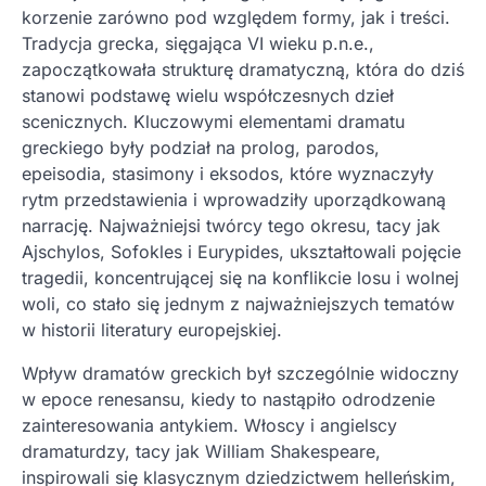
korzenie zarówno pod względem formy, jak i treści.
Tradycja grecka, sięgająca VI wieku p.n.e.,
zapoczątkowała strukturę dramatyczną, która do dziś
stanowi podstawę wielu współczesnych dzieł
scenicznych. Kluczowymi elementami dramatu
greckiego były podział na prolog, parodos,
epeisodia, stasimony i eksodos, które wyznaczyły
rytm przedstawienia i wprowadziły uporządkowaną
narrację. Najważniejsi twórcy tego okresu, tacy jak
Ajschylos, Sofokles i Eurypides, ukształtowali pojęcie
tragedii, koncentrującej się na konflikcie losu i wolnej
woli, co stało się jednym z najważniejszych tematów
w historii literatury europejskiej.
Wpływ dramatów greckich był szczególnie widoczny
w epoce renesansu, kiedy to nastąpiło odrodzenie
zainteresowania antykiem. Włoscy i angielscy
dramaturdzy, tacy jak William Shakespeare,
inspirowali się klasycznym dziedzictwem helleńskim,