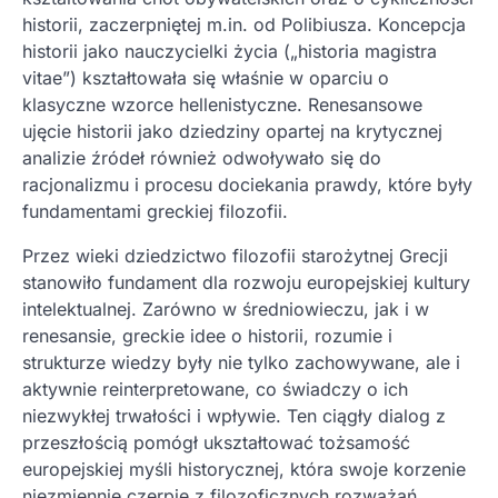
historii, zaczerpniętej m.in. od Polibiusza. Koncepcja
historii jako nauczycielki życia („historia magistra
vitae”) kształtowała się właśnie w oparciu o
klasyczne wzorce hellenistyczne. Renesansowe
ujęcie historii jako dziedziny opartej na krytycznej
analizie źródeł również odwoływało się do
racjonalizmu i procesu dociekania prawdy, które były
fundamentami greckiej filozofii.
Przez wieki dziedzictwo filozofii starożytnej Grecji
stanowiło fundament dla rozwoju europejskiej kultury
intelektualnej. Zarówno w średniowieczu, jak i w
renesansie, greckie idee o historii, rozumie i
strukturze wiedzy były nie tylko zachowywane, ale i
aktywnie reinterpretowane, co świadczy o ich
niezwykłej trwałości i wpływie. Ten ciągły dialog z
przeszłością pomógł ukształtować tożsamość
europejskiej myśli historycznej, która swoje korzenie
niezmiennie czerpie z filozoficznych rozważań