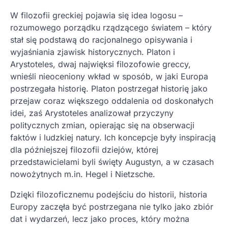
W filozofii greckiej pojawia się idea logosu –
rozumowego porządku rządzącego światem – który
stał się podstawą do racjonalnego opisywania i
wyjaśniania zjawisk historycznych. Platon i
Arystoteles, dwaj najwięksi filozofowie greccy,
wnieśli nieoceniony wkład w sposób, w jaki Europa
postrzegała historię. Platon postrzegał historię jako
przejaw coraz większego oddalenia od doskonałych
idei, zaś Arystoteles analizował przyczyny
politycznych zmian, opierając się na obserwacji
faktów i ludzkiej natury. Ich koncepcje były inspiracją
dla późniejszej filozofii dziejów, której
przedstawicielami byli święty Augustyn, a w czasach
nowożytnych m.in. Hegel i Nietzsche.
Dzięki filozoficznemu podejściu do historii, historia
Europy zaczęła być postrzegana nie tylko jako zbiór
dat i wydarzeń, lecz jako proces, który można