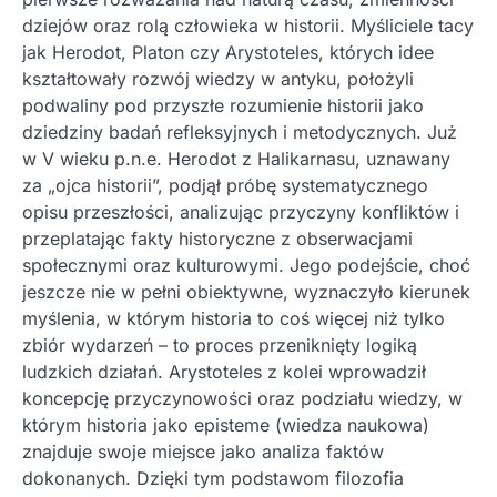
dziejów oraz rolą człowieka w historii. Myśliciele tacy
jak Herodot, Platon czy Arystoteles, których idee
kształtowały rozwój wiedzy w antyku, położyli
podwaliny pod przyszłe rozumienie historii jako
dziedziny badań refleksyjnych i metodycznych. Już
w V wieku p.n.e. Herodot z Halikarnasu, uznawany
za „ojca historii”, podjął próbę systematycznego
opisu przeszłości, analizując przyczyny konfliktów i
przeplatając fakty historyczne z obserwacjami
społecznymi oraz kulturowymi. Jego podejście, choć
jeszcze nie w pełni obiektywne, wyznaczyło kierunek
myślenia, w którym historia to coś więcej niż tylko
zbiór wydarzeń – to proces przeniknięty logiką
ludzkich działań. Arystoteles z kolei wprowadził
koncepcję przyczynowości oraz podziału wiedzy, w
którym historia jako episteme (wiedza naukowa)
znajduje swoje miejsce jako analiza faktów
dokonanych. Dzięki tym podstawom filozofia