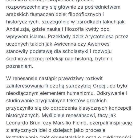
rozpowszechniały się głównie za pośrednictwem
arabskich tłumaczeń dzieł filozoficznych i
historycznych, szczególnie w ośrodkach takich jak
Andaluzja, gdzie nauka i filozofia kwitły pod
wpływem islamu. Przekłady dzieł Arystotelesa przez
uczonych takich jak Awicenna czy Awerroes
stanowiły podstawę dla scholastyki i rozwoju
średniowiecznej refleksji nad historią, bytem i
poznaniem.
W renesansie nastąpił prawdziwy rozkwit
zainteresowania filozofią starożytnej Grecji, co było
nieodłącznym elementem humanizmu. Odkrywanie i
studiowanie oryginalnych tekstów greckich
przyczyniło się do odrodzenia klasycznych koncepcji
historycznych. Myśliciele renesansowi, tacy jak
Leonardo Bruni czy Marsilio Ficino, czerpali inspirację
z antycznych idei o dziejach jako procesie
kształtowania cnót obywatelskich oraz o cykliczności