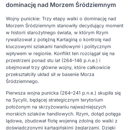
dominację nad Morzem Śródziemnym
Wojny punickie: Trzy etapy walki o dominację nad
Morzem Śródziemnym stanowiły decydujący moment
w historii starożytnego świata, w którym Rzym
rywalizował z potężną Kartaginą o kontrolę nad
kluczowymi szlakami handlowymi i politycznym
wpływem w regionie. Konflikt ten rozciągał się na
przestrzeni ponad stu lat (264–146 p.n.e.) i
obejmował trzy główne wojny, które całkowicie
przekształciły układ sił w basenie Morza
Śródziemnego.
Pierwsza wojna punicka (264–241 p.n.e.) skupiła się
na Sycylii, będącej strategicznym terytorium
położonym na skrzyżowaniu najważniejszych
morskich szlaków handlowych. Rzym, dotąd potęga
lądowa, zbudował flotę wojenną zdolną do walki z
doświadczonymi kartagińskimi żeglarzami. Dzięki