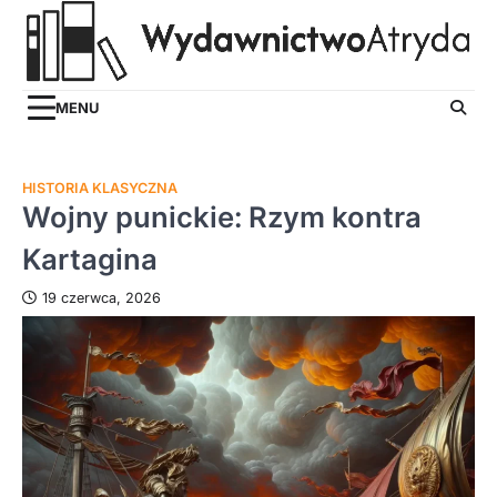
Skip
to
content
MENU
HISTORIA KLASYCZNA
Wojny punickie: Rzym kontra
Kartagina
19 czerwca, 2026