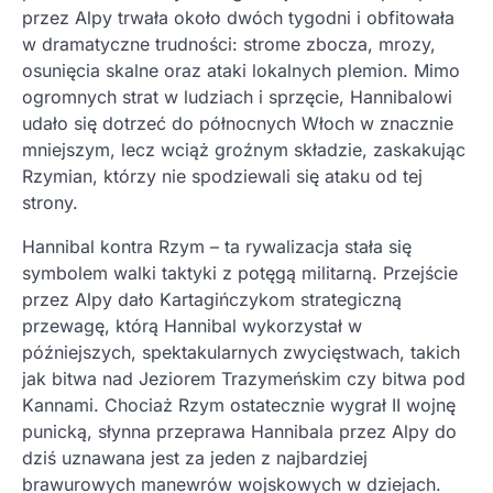
przez Alpy trwała około dwóch tygodni i obfitowała
w dramatyczne trudności: strome zbocza, mrozy,
osunięcia skalne oraz ataki lokalnych plemion. Mimo
ogromnych strat w ludziach i sprzęcie, Hannibalowi
udało się dotrzeć do północnych Włoch w znacznie
mniejszym, lecz wciąż groźnym składzie, zaskakując
Rzymian, którzy nie spodziewali się ataku od tej
strony.
Hannibal kontra Rzym – ta rywalizacja stała się
symbolem walki taktyki z potęgą militarną. Przejście
przez Alpy dało Kartagińczykom strategiczną
przewagę, którą Hannibal wykorzystał w
późniejszych, spektakularnych zwycięstwach, takich
jak bitwa nad Jeziorem Trazymeńskim czy bitwa pod
Kannami. Chociaż Rzym ostatecznie wygrał II wojnę
punicką, słynna przeprawa Hannibala przez Alpy do
dziś uznawana jest za jeden z najbardziej
brawurowych manewrów wojskowych w dziejach.