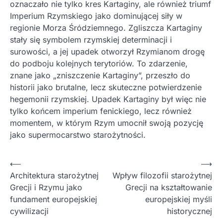
oznaczało nie tylko kres Kartaginy, ale również triumf
Imperium Rzymskiego jako dominującej siły w
regionie Morza Śródziemnego. Zgliszcza Kartaginy
stały się symbolem rzymskiej determinacji i
surowości, a jej upadek otworzył Rzymianom drogę
do podboju kolejnych terytoriów. To zdarzenie,
znane jako „zniszczenie Kartaginy”, przeszło do
historii jako brutalne, lecz skuteczne potwierdzenie
hegemonii rzymskiej. Upadek Kartaginy był więc nie
tylko końcem imperium fenickiego, lecz również
momentem, w którym Rzym umocnił swoją pozycję
jako supermocarstwo starożytności.
Nawigacja
⟵
⟶
Architektura starożytnej
Wpływ filozofii starożytnej
wpisu
Grecji i Rzymu jako
Grecji na kształtowanie
fundament europejskiej
europejskiej myśli
cywilizacji
historycznej