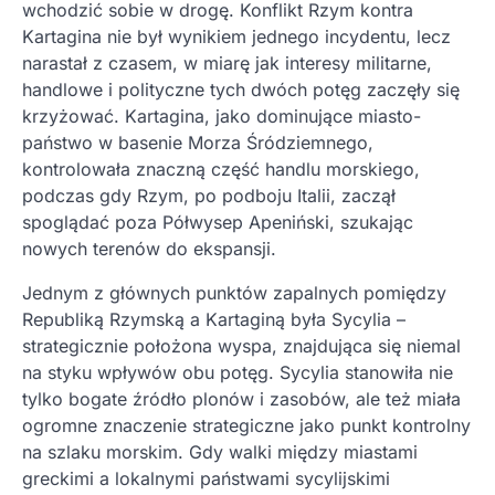
wchodzić sobie w drogę. Konflikt Rzym kontra
Kartagina nie był wynikiem jednego incydentu, lecz
narastał z czasem, w miarę jak interesy militarne,
handlowe i polityczne tych dwóch potęg zaczęły się
krzyżować. Kartagina, jako dominujące miasto-
państwo w basenie Morza Śródziemnego,
kontrolowała znaczną część handlu morskiego,
podczas gdy Rzym, po podboju Italii, zaczął
spoglądać poza Półwysep Apeniński, szukając
nowych terenów do ekspansji.
Jednym z głównych punktów zapalnych pomiędzy
Republiką Rzymską a Kartaginą była Sycylia –
strategicznie położona wyspa, znajdująca się niemal
na styku wpływów obu potęg. Sycylia stanowiła nie
tylko bogate źródło plonów i zasobów, ale też miała
ogromne znaczenie strategiczne jako punkt kontrolny
na szlaku morskim. Gdy walki między miastami
greckimi a lokalnymi państwami sycylijskimi