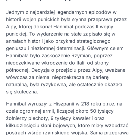
Jednym z najbardziej legendarnych epizodów w
historii wojen punickich była słynna przeprawa przez
Alpy, której dokonał Hannibal podczas II wojny
punickiej. To wydarzenie na stałe zapisało się w
annałach historii jako przykład strategicznego
geniuszu i niezłomnej determinacji. Głównym celem
Hannibala było zaskoczenie Rzymian, poprzez
nieoczekiwane wkroczenie do Italii od strony
północnej. Decyzja o przejściu przez Alpy, uważane
wówczas za niemal nieprzekraczalną barierę
naturalną, była ryzykowna, ale ostatecznie okazała
się skuteczna.
Hannibal wyruszył z Hiszpanii w 218 roku p.n.e. na
czele ogromnej armii, liczącej około 50 tysięcy
żołnierzy piechoty, 9 tysięcy kawalerii oraz
kilkudziesięciu słoni bojowych, które miały wzbudzać
postrach wśród rzymskiego wojska. Sama przeprawa