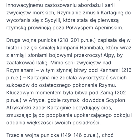
innowacyjnemu zastosowaniu abordażu i serii
zwycięstw morskich, Rzymianie zmusili Kartaginę do
wycofania się z Sycylii, która stała się pierwszą
rzymską prowincją poza Półwyspem Apenińskim.
Druga wojna punicka (218–201 p.n.e.) zapisała się w
historii dzięki śmiałej kampanii Hannibala, który wraz
z armią i słoniami bojowymi przekroczył Alpy, by
zaatakować Italię. Mimo serii zwycięstw nad
Rzymianami – w tym słynnej bitwy pod Kannami (216
p.n.e.) – Kartagina nie zdołała wykorzystać swoich
sukcesów do ostatecznego pokonania Rzymu.
Kluczowym momentem była bitwa pod Zamą (202
p.n.e.) w Afryce, gdzie rzymski dowódca Scypion
Afrykański zadał Kartaginie decydujący cios,
zmuszając ją do podpisania upokarzającego pokoju i
oddania większości swoich posiadłości.
Trzecia wojna punicka (149–146 p.n.e.), choć